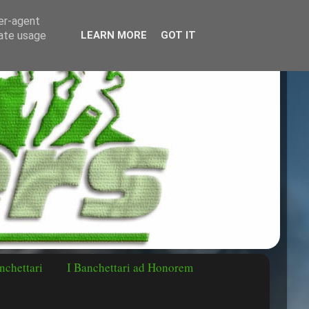
ser-agent
rate usage
LEARN MORE
GOT IT
nchettari
I Banchettari ad Honorem