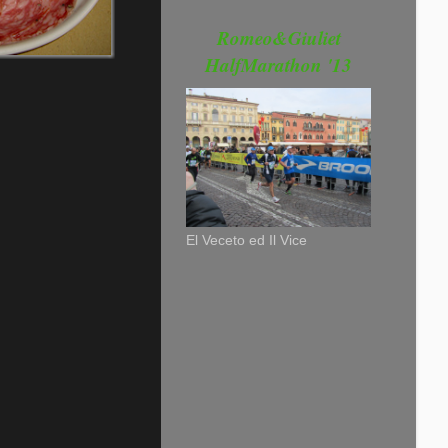
Romeo&Giuliet
HalfMarathon '13
El Veceto ed Il Vice