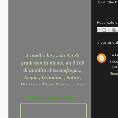
salame... e
Pubblicato 
1 comment
X quelli che .... da 0 a 35
La G
gradi non fa niente, da 0 100
ahah 
di umidità chissenefrega...
tutt
Acqua , Grandine , Salite ,
Risp
Discese e Tanto Fango.... non
ci ferma nessuno.... Perchè
Puoi dire: non so giocare a
Calendario Banchettaro
calcio, a tennis, a rugby o a
poker . Non puoi dire che
non sai correre. Dì, piuttosto,