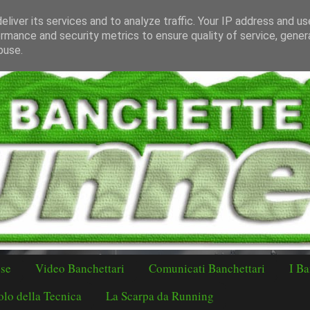
liver its services and to analyze traffic. Your IP address and u
rmance and security metrics to ensure quality of service, gene
buse.
ese
Video Banchettari
Comunicati Banchettari
I Ba
lo della Tecnica
La Scarpa da Running