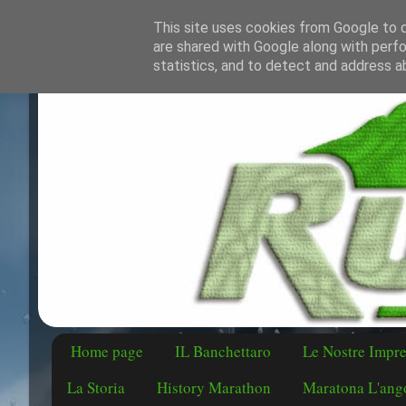
This site uses cookies from Google to de
are shared with Google along with perfo
statistics, and to detect and address a
Home page
IL Banchettaro
Le Nostre Impr
La Storia
History Marathon
Maratona L'ango