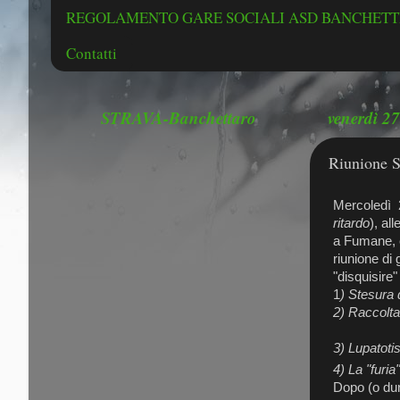
REGOLAMENTO GARE SOCIALI ASD BANCHETTE
Contatti
STRAVA-Banchettaro
venerdì 2
Riunione 
Mercoledì 2
ritardo
), al
a Fumane, è
riunione di
"disquisire
1
) Stesura 
2) Raccolta
3)
Lupatoti
4) La "furia
Dopo (o dur