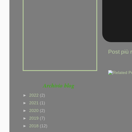
che non hai voglia di
provarci. Che sei un po'
pigro, che hai paura di far
fatica, ma NON che non sai
CORRERE ......
Post più 
Archivio blog
►
2022
(2)
►
2021
(1)
►
2020
(2)
►
2019
(7)
►
2018
(12)