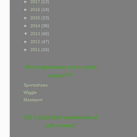
►
2017
(13)
►
2016
(14)
►
2015
(23)
►
2014
(36)
▼
2013
(66)
►
2012
(47)
►
2011
(16)
Dove risparmiare per le vostre
scarpe???
Sportsshoes
Wiggle
Maxisport
Chi è il più forte maratoneta di
tutti i tempi?