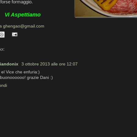
 forse formaggio.
Vi Aspettiamo
da
ghengao@gmail.com
o:
iandonix
3 ottobre 2013 alle ore 12:07
el Vice che enfuria:)
o buonoooooo! grazie Dani :)
ondi