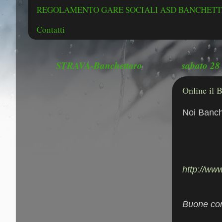
REGOLAMENTO GARE SOCIALI ASD BANCHETTE
Contatti
STRAVA-Banchettaro
sabato 28
Online il 
Noi Banch
http://ww
Buone cors