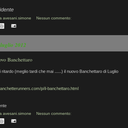
idente
da
avesani.simone
Nessun commento:
 luglio 2012
ovo Banchettaro
ritardo (meglio tardi che mai ......) il nuovo Banchettaro di Luglio
banchetterunners.com/p/il-banchettaro.html
ente
da
avesani.simone
Nessun commento: