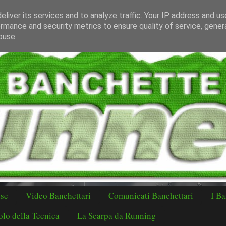
liver its services and to analyze traffic. Your IP address and u
rmance and security metrics to ensure quality of service, gene
buse.
ese
Video Banchettari
Comunicati Banchettari
I Ba
lo della Tecnica
La Scarpa da Running