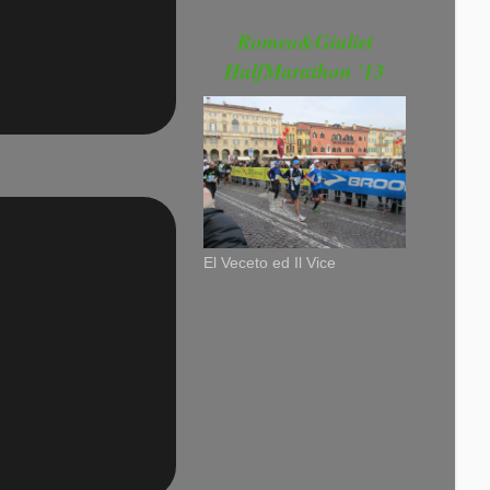
Romeo&Giuliet
HalfMarathon '13
El Veceto ed Il Vice