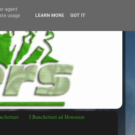
ser-agent
rate usage
LEARN MORE
GOT IT
nchettari
I Banchettari ad Honorem