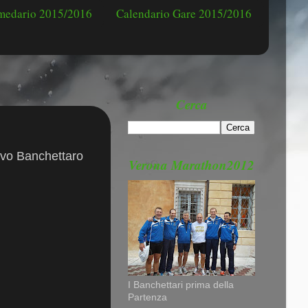
omedario 2015/2016
Calendario Gare 2015/2016
Cerca
uovo Banchettaro
Verona Marathon2012
I Banchettari prima della
Partenza