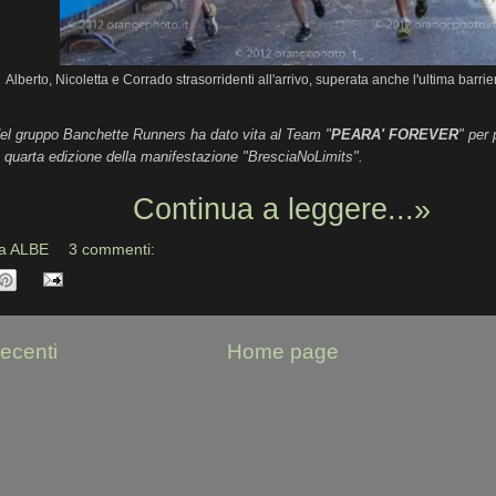
Alberto, Nicoletta e Corrado strasorridenti all'arrivo, superata anche l'ultima barrier
el gruppo Banchette Runners ha dato vita al Team "
PEARA' FOREVER
" per
 quarta edizione della manifestazione "BresciaNoLimits".
Continua a leggere...»
da
ALBE
3 commenti:
recenti
Home page