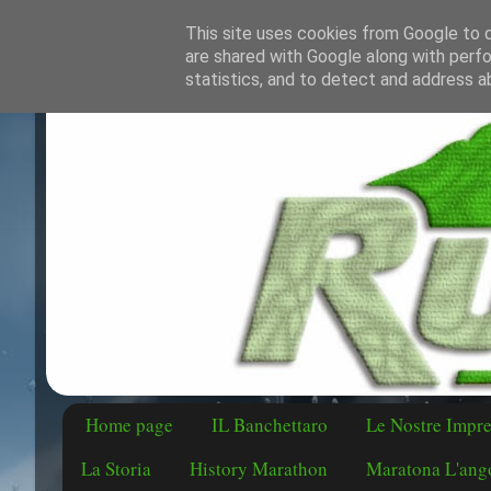
This site uses cookies from Google to de
are shared with Google along with perfo
statistics, and to detect and address a
Home page
IL Banchettaro
Le Nostre Impr
La Storia
History Marathon
Maratona L'ango