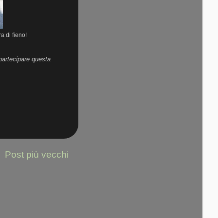
a di fieno!
 partecipare questa
Post più vecchi