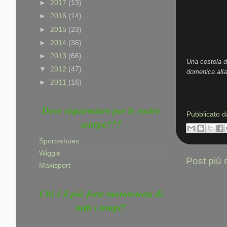
►
2017
(13)
►
2016
(14)
►
2015
(23)
►
2014
(36)
►
2013
(66)
Una costola d
▼
2012
(47)
domenica alla
►
2011
(16)
Dove risparmiare per le vostre
Pubblicato 
scarpe???
Sportsshoes
Wiggle
Post più 
Maxisport
Chi è il più forte maratoneta di
tutti i tempi?