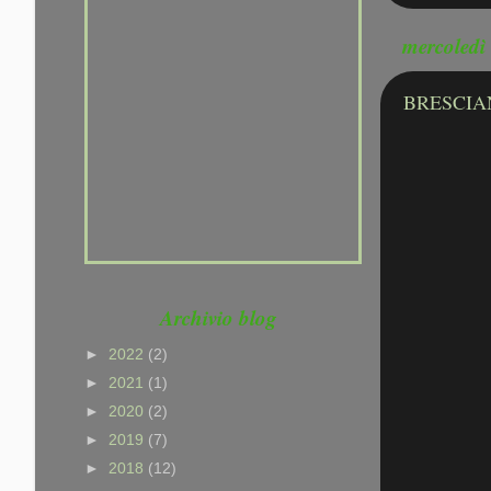
che non hai voglia di
mercoledì
provarci. Che sei un po'
pigro, che hai paura di far
BRESCIA
fatica, ma NON che non sai
CORRERE ......
Archivio blog
►
2022
(2)
►
2021
(1)
►
2020
(2)
►
2019
(7)
►
2018
(12)