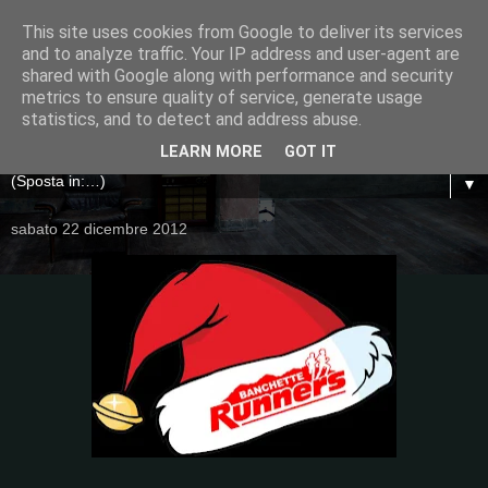
This site uses cookies from Google to deliver its services
and to analyze traffic. Your IP address and user-agent are
shared with Google along with performance and security
metrics to ensure quality of service, generate usage
statistics, and to detect and address abuse.
LEARN MORE
GOT IT
▼
sabato 22 dicembre 2012