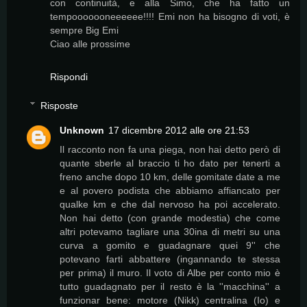
con continuità, e alla Simo, che ha fatto un
tempooooooneeeeee!!!! Emi non ha bisogno di voti, è
sempre Big Emi
Ciao alle prossime
Rispondi
Risposte
Unknown
17 dicembre 2012 alle ore 21:53
Il racconto non fa una piega, non hai detto però di
quante sberle al braccio ti ho dato per tenerti a
freno anche dopo 10 km, delle gomitate date a me
e al povero podista che abbiamo affiancato per
qualke km e che dal nervoso ha poi accelerato.
Non hai detto (con grande modestia) che come
altri potevamo tagliare una 30ina di metri su una
curva a gomito e guadagnare quei 9'' che
potevano farti abbattere (ingannando te stessa
per prima) il muro. Il voto di Albe per conto mio è
tutto guadagnato per il resto è la ''macchina'' a
funzionar bene: motore (Nikk) centralina (Io) e