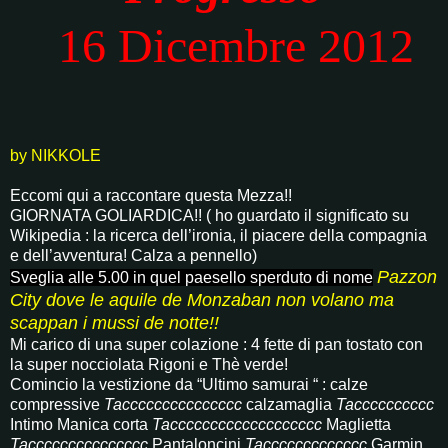
16 Dicembre 2012
by NIKKOLE
Eccomi qui a raccontare questa Mezza!!
GIORNATA GOLIARDICA!!
( ho guardato il significato su
Wikipedia : la ricerca dell’ironia, il piacere della compagnia
e dell’avventura! Calza a pennello)
Pazzon
Sveglia alle 5.00 in quel paesello sperduto di nome
City dove le aquile de Monzaban non volano ma
scappan i mussi de notte!!
Mi carico di una super colazione : 4 fette di pan tostato con
la super nocciolata Rigoni e Thè verde!
Comincio la vestizione
da “Ultimo samurai “ : calze
compressive
Taccccccccccccccc
calzamaglia
Tacccccccccc
Intimo Manica corta
Taccccccccccccccccccc
Maglietta
Taccccccccccccccc
Pantaloncini
Taccccccccccccc
Garmin