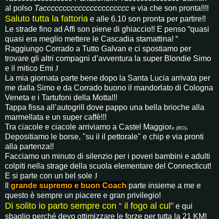
al polso
Tacccccccccccccccccccccc
e via che son pronta!!!!
Saluto tutta la fattoria
e alle 6.10 son pronta per partire!!
Le strade fino ad Affi son piene di ghiaccio!! E penso “quasi
quasi era meglio mettere le Cascadia stamattina! “
Raggiungo Corrado a Tutto Galvan e ci spostiamo per
trovare gli altri compagni d’avventura la super Blondie Simo
e il mitico Emi
J
La mia giornata parte bene dopo la Santa Lucia arrivata per
me dalla Simo e da Corrado buono il mandorlato di Cologna
Veneta e i Tartufoni della Motta!!!
Tappa fissa all’autogrill dove
pappo una bella brioche alla
marmellata e
un super caffè!!!
Tra ciacole e ciacole arriviamo a Castel Maggior
.
e (BO)
Depositiamo le borse, "su il il pettorale
"
e chip e via pronti
alla partenza!!
Facciamo un minuto di silenzio per i poveri bambini e adulti
colpiti nella strage della scuola elementare del Connecticut!
E si parte con un bel sole
J
Il
grande supremo e buon Coach
parte insieme a me e
questo è sempre un piacere e gran privilegio!
Di solito io parto sempre con “ il fogo al cul”
e qui
sbaglio perché
devo ottimizzare le forze per tutta la
21 KM!