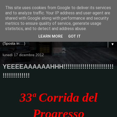
This site uses cookies from Google to deliver its services
and to analyze traffic. Your IP address and user-agent are
shared with Google along with performance and security
metrics to ensure quality of service, generate usage
statistics, and to detect and address abuse.
LEARN MORE
GOT IT
▼
lunedì 17 dicembre 2012
YEEEEAAAAAAHHH!!!!!!!!!!!!!!!!!!!!!!!!
!!!!!!!!!!!!!
3
3ª Corrida del
Progresso