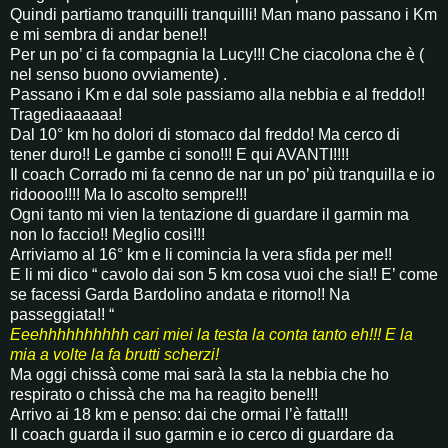
Quindi
partiamo tranquilli tranquilli! Man mano passano i Km
e mi sembra di andar bene!!
Per un po’ ci fa compagnia la Lucy!!! Che ciacolona che è
(
nel senso buono ovviamente) .
Passano i Km e dal sole passiamo alla nebbia e al freddo!!
Tragediaaaaaa!
Dal 10° km ho dolori di stomaco dal freddo! Ma cerco di
tener duro!! Le gambe ci sono!!! E qui AVANTI!!!!
Il coach Corrado mi fa cenno de nar un po’ più tranquilla e io
ridoooo!!!! Ma lo ascolto sempre!!!
Ogni tanto mi vien la tentazione di guardare il garmin ma
non lo faccio!! Meglio cosi!!!
Arriviamo al
16° km e li comincia la vera sfida per me!!
E li mi dico “ cavolo dai son 5 km cosa vuoi che sia!! E’ come
se facessi Garda Bardolino andata e ritorno!! Na
passeggiata!! “
Eeehhhhhhhhhh cari miei la testa la conta tanto eh!!! E la
mia a volte la fa brutti scherzi!
Ma oggi chissà come mai sarà la sta la nebbia che ho
respirato
o chissà che ma ha reagito bene!!!
Arrivo ai 18 km e penso: dai che ormai l’è fatta!!!
Il coach guarda il suo garmin e io cerco di guardare da