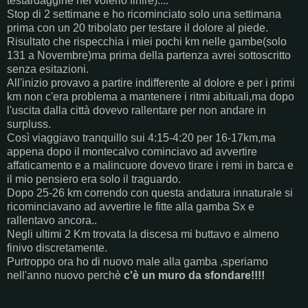
testardaggine nel volerlo finire)....
Stop di 2 settimane e ho ricominciato solo una settimana
prima con un 20 tribolato per testare il dolore al piede.
Risultato che rispecchia i miei pochi km nelle gambe(solo
131 a Novembre)ma prima della partenza avrei sottoscritto
senza esitazioni.
All'inizio provavo a partire indifferente al dolore e per i primi
km non c'era problema a mantenere i ritmi abituali,ma dopo
l'uscita dalla città dovevo rallentare per non andare in
surpluss.
Così viaggiavo tranquillo sui 4:15-4:20 per 16-17km,ma
appena dopo il montecalvo cominciavo ad avvertire
affaticamento e a malincuore dovevo tirare i remi in barca e
il mio pensiero era solo il traguardo.
Dopo 25-26 km correndo con questa andatura innaturale si
ricominciavano ad avvertire le fitte alla gamba Sx e
rallentavo ancora..
Negli ultimi 2 Km trovata la discesa mi buttavo e almeno
finivo discretamente.
Purtroppo ora ho di nuovo male alla gamba ,speriamo
nell'anno nuovo perchè
c'è un muro da sfondare!!!!