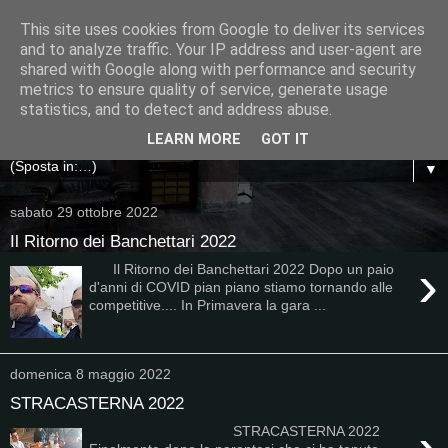
This site uses cookies from Google to deliver its services
and to analyze traffic. Your IP address and user-agent are
shared with Google along with performance and security
metrics to ensure quality of service, generate usage
statistics, and to detect and address abuse.
LEARN MORE
GOT IT
▼
sabato 29 ottobre 2022
Il Ritorno dei Banchettari 2022
›
Il Ritorno dei Banchettari 2022 Dopo un paio
d'anni di COVID pian piano stiamo tornando alle
competitive.... In Primavera la gara ...
domenica 8 maggio 2022
STRACASTERNA 2022
STRACASTERNA 2022