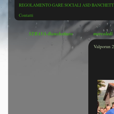
REGOLAMENTO GARE SOCIALI ASD BANCHETTE
Contatti
STRAVA-Banchettaro
mercoledì
Valporun 