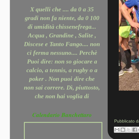
X quelli che .... da 0 a 35
gradi non fa niente, da 0 100
di umidità chissenefrega...
Acqua , Grandine , Salite ,
Discese e Tanto Fango.... non
ci ferma nessuno.... Perchè
Puoi dire: non so giocare a
calcio, a tennis, a rugby o a
poker . Non puoi dire che
non sai correre. Dì, piuttosto,
che non hai voglia di
provarci. Che sei un po'
pigro, che hai paura di far
Calendario Banchettaro
fatica, ma NON che non sai
Pubblicato 
CORRERE ......