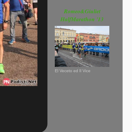
Romeo&Giuliet
HalfMarathon '13
El Veceto ed Il Vice