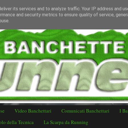
liver its services and to analyze traffic. Your IP address and u
rmance and security metrics to ensure quality of service, gene
buse.
ese
Video Banchettari
Comunicati Banchettari
I Ba
lo della Tecnica
La Scarpa da Running