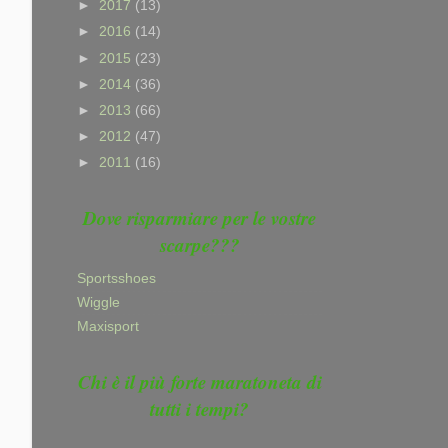
►
2017
(13)
►
2016
(14)
►
2015
(23)
►
2014
(36)
►
2013
(66)
►
2012
(47)
►
2011
(16)
Dove risparmiare per le vostre
scarpe???
Sportsshoes
Wiggle
Maxisport
Chi è il più forte maratoneta di
tutti i tempi?