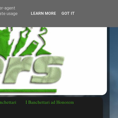
ser-agent
rate usage
LEARN MORE
GOT IT
nchettari
I Banchettari ad Honorem