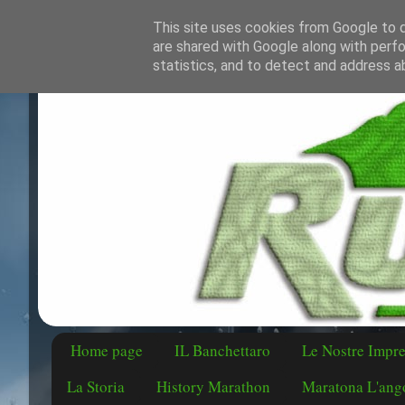
This site uses cookies from Google to de
are shared with Google along with perfo
statistics, and to detect and address a
Home page
IL Banchettaro
Le Nostre Impr
La Storia
History Marathon
Maratona L'ango