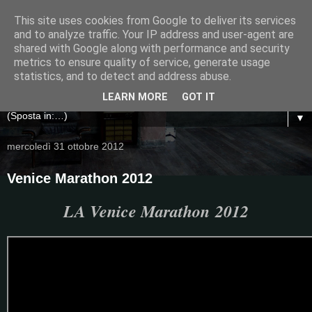
This site uses cookies from Google to deliver its services
and to analyze traffic. Your IP address and user-agent are
shared with Google along with performance and security
metrics to ensure quality of service, generate usage
statistics, and to detect and address abuse.
LEARN MORE
GOT IT
▼
mercoledì 31 ottobre 2012
Venice Marathon 2012
LA Venice Marathon
2012