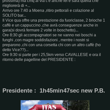
prossima) ma cmq al via c'è anche lei e sarà quella che
migliorerà di +...
Arrivo ore 7:40 a Moena ,ritiro pettorali e colazione al
SOLITO bar...
Il Vice qua offre una prestazione da fuoriclasse, 2 brioche 1
caffè e un cappuccino ,che avrà conseguenze anche in
gara(si dovrà fermare 2 volte in boschetto)...
Ore 8:30 gli accompagnatori se ne vanno nei boschi a
funghi ,con magre soddisfazioni , mentre i nostri si
preparono ,chi con una corsetta chi con un altro caffè (ho
detto Vice??)...
Ore 9:30 si parte per i 25,5km verso CAVALLESE e ora il
ritorno delle pagelline del PRESIDENTE :
Presidente : 1h45min47sec new P.B.