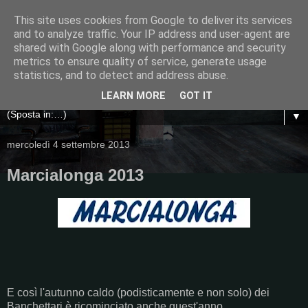
This site uses cookies from Google to deliver its services
and to analyze traffic. Your IP address and user-agent are
shared with Google along with performance and security
metrics to ensure quality of service, generate usage
statistics, and to detect and address abuse.
LEARN MORE
GOT IT
▼
mercoledì 4 settembre 2013
Marcialonga 2013
E così l'autunno caldo (podisticamente e non solo) dei
Banchettari è ricominciato anche quest'anno....