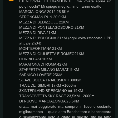
EX NOVIZIA...EX GIANDONIX.... ma volete aprire un
po gli occhi? Mi spiego meglio.. in un anno esatto:
MARCIALONGA 2012 25,5KM
STRONGMAN RUN 20,0KM
MEZZA DI BEDIZZOLE 21KM
MEZZA DI PONTELAGOSCURO 21KM
MEZZA DI RIVA 21KM
MEZZA DI BOLOGNA 21KM (ogni volta rittoccato il PB
attuale 2h04)
MONTEFORTIANA 21KM
MEZZA DI GIULIETTA E ROMEO21KM
CORRILLASI 10KM
MARATONA DI ROMA 42KM
STAFFETTA MILANO MARAT. 9 KM
SARNICO LOVERE 25KM
SOAVE BOLCA TRAIL 35KM +3000m
TRAIL DEI SIMBRI 17KM +1000m
3XINTERLAND BRESCIANO tot 19KM
TRANSCIVETTA SKY RACE 23,5KM +2000m
DI NUOVO MARCIALONGA 25,5KM
ora.... mai peggiorato ma sempre in lieve e costante
miglioramento.... quale altro Banchettaro o banchettara
o simpatizzante noto e citato in questo sito ha fatto