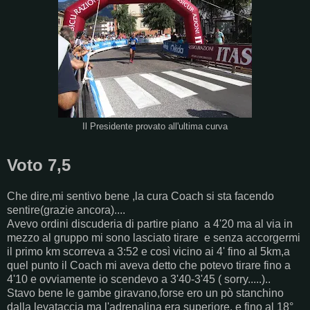
Il Presidente provato all'ultima curva
Voto 7,5
Che dire,mi sentivo bene ,la cura Coach si sta facendo
sentire(grazie ancora)....
Avevo ordini discuderia di partire piano a 4'20 ma al via in
mezzo al gruppo mi sono lasciato tirare e senza accorgermi
il primo km scorreva a 3:52 e così vicino ai 4' fino al 5km,a
quel punto il Coach mi aveva detto che potevo tirare fino a
4'10 e ovviamente io scendevo a 3'40-3'45 ( sorry.....)..
Stavo bene le gambe giravano,forse ero un pò stanchino
dalla levataccia ma l'adrenalina era superiore, e fino al 18°