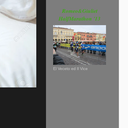
Romeo&Giuliet
HalfMarathon '13
El Veceto ed Il Vice