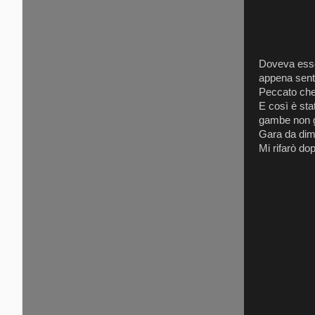
Doveva esse
appena sento
Peccato che 
E così è sta
gambe non gi
Gara da dime
Mi rifarò do