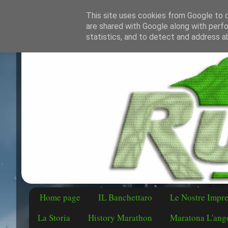
This site uses cookies from Google to de
are shared with Google along with perfo
statistics, and to detect and address a
Home page
IL Banchettaro
Le Nostre Impr
La Storia
History Marathon
Maratona L'ango