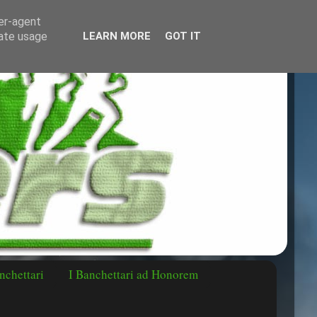
ser-agent
rate usage
LEARN MORE
GOT IT
nchettari
I Banchettari ad Honorem