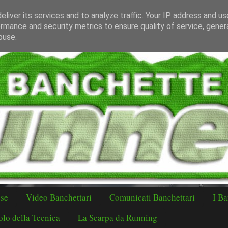
liver its services and to analyze traffic. Your IP address and u
rmance and security metrics to ensure quality of service, gene
buse.
ese
Video Banchettari
Comunicati Banchettari
I Ba
lo della Tecnica
La Scarpa da Running