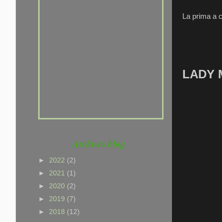
che non hai voglia di
La prima a c
provarci. Che sei un po'
pigro, che hai paura di far
La P
fatica, ma NON che non sai
CORRERE ......
LADY 
Archivio blog
►
2022
(2)
►
2021
(1)
►
2020
(2)
►
2019
(7)
►
2018
(12)