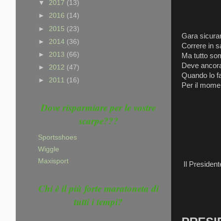
▼
2017
(13)
►
2016
(14)
►
2015
(23)
Gara sicuram
►
2014
(36)
Correre in sal
►
2013
(66)
Ma tutto so
Deve ancora 
►
2012
(47)
Quando lo fa
►
2011
(16)
Per il momen
Dove risparmiare per le vostre
scarpe???
Sportsshoes
Wiggle
Maxisport
Il President
Chi è il più forte maratoneta di
MERA
tutti i tempi?