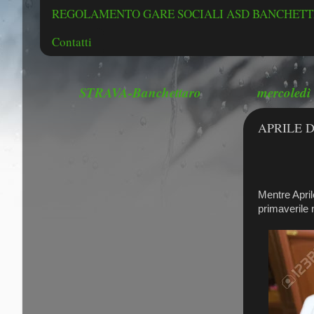
REGOLAMENTO GARE SOCIALI ASD BANCHETTE
Contatti
STRAVA-Banchettaro
mercoledì
APRILE 
Mentre April
primaverile 