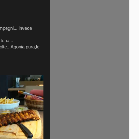
mpegni....invece
tona...
lte...Agonia pura,le