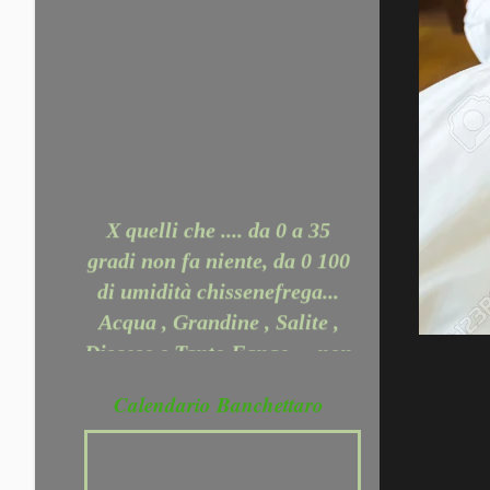
X quelli che .... da 0 a 35
gradi non fa niente, da 0 100
di umidità chissenefrega...
Acqua , Grandine , Salite ,
Discese e Tanto Fango.... non
ci ferma nessuno.... Perchè
Puoi dire: non so giocare a
Calendario Banchettaro
calcio, a tennis, a rugby o a
poker . Non puoi dire che
non sai correre. Dì, piuttosto,