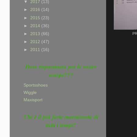
▼
2017
(13)
►
2016
(14)
►
2015
(23)
►
2014
(36)
►
2013
(66)
PR
►
2012
(47)
►
2011
(16)
Dove risparmiare per le vostre
scarpe???
Sportsshoes
Wiggle
Maxisport
Chi è il più forte maratoneta di
tutti i tempi?