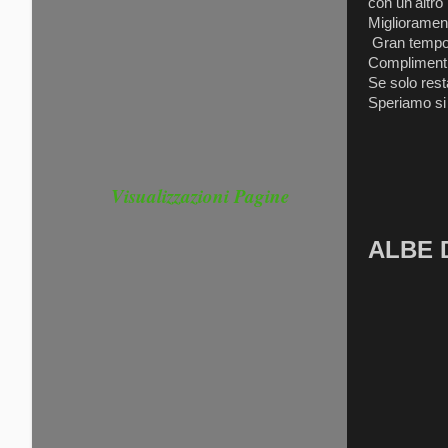
con un'altro 
Migliorament
Gran tempo 
Complimenti 
Se solo rest
Speriamo si
Visualizzazioni Pagine
ALBE 