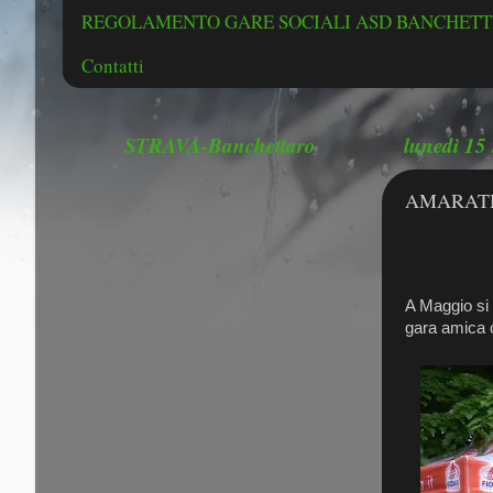
REGOLAMENTO GARE SOCIALI ASD BANCHETTE
Contatti
STRAVA-Banchettaro
lunedì 15
AMARATH
AM
A Maggio si 
gara amica c