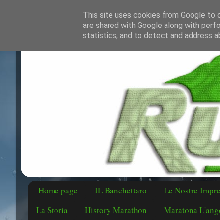
This site uses cookies from Google to de
are shared with Google along with perfo
statistics, and to detect and address a
Home page
IL Banchettaro
Le Nostre Impr
La Storia
History Marathon
Maratona L'ango