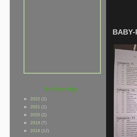
che non hai voglia di
provarci. Che sei un po'
pigro, che hai paura di far
fatica, ma NON che non sai
BABY-
CORRERE ......
Archivio blog
►
2022
(2)
►
2021
(1)
►
2020
(2)
►
2019
(7)
►
2018
(12)