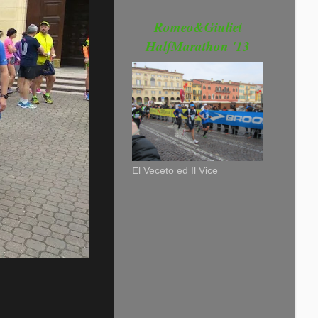
Romeo&Giuliet
HalfMarathon '13
El Veceto ed Il Vice