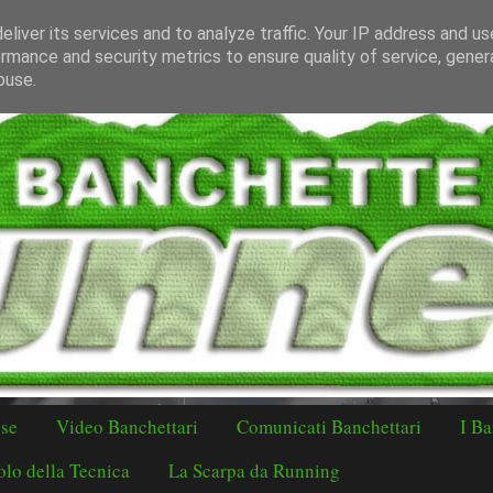
liver its services and to analyze traffic. Your IP address and u
rmance and security metrics to ensure quality of service, gene
buse.
ese
Video Banchettari
Comunicati Banchettari
I Ba
lo della Tecnica
La Scarpa da Running