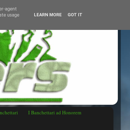
ser-agent
rate usage
LEARN MORE
GOT IT
nchettari
I Banchettari ad Honorem