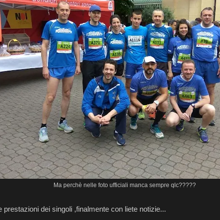
Ma perchè nelle foto ufficiali manca sempre qlc?????
prestazioni dei singoli ,finalmente con liete notizie...