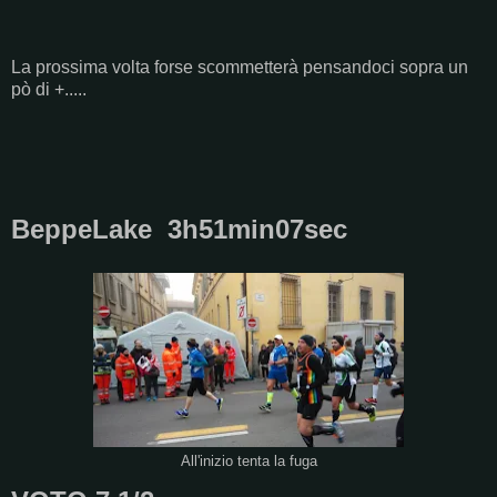
La prossima volta forse scommetterà pensandoci sopra un
pò di +.....
BeppeLake 3h51min07sec
All'inizio tenta la fuga