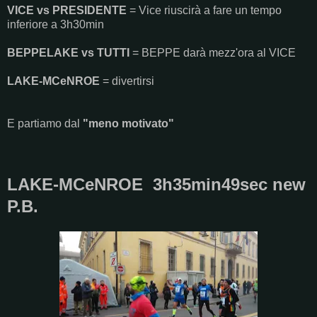
VICE vs PRESIDENTE
= Vice riuscirà a fare un tempo
inferiore a 3h30min
BEPPELAKE vs TUTTI
= BEPPE darà mezz'ora al VICE
LAKE-MCeNROE
= divertirsi
E partiamo dal
"meno motivato"
LAKE-MCeNROE 3h35min49sec new
P.B.