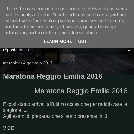
This site uses cookies from Google to deliver its services
and to analyze traffic. Your IP address and user-agent are
shared with Google along with performance and security
metrics to ensure quality of service, generate usage
statistics, and to detect and address abuse.
LEARN MORE
GOT IT
▼
mercoledì 4 gennaio 2017
Maratona Reggio Emilia 2016
Maratona Reggio Emilia 2016
E così siamo arrivati all'ultimo occasione per raddrizzare la
stagione ....
Agli esami di preparazione si sono presentati in 3:
VICE