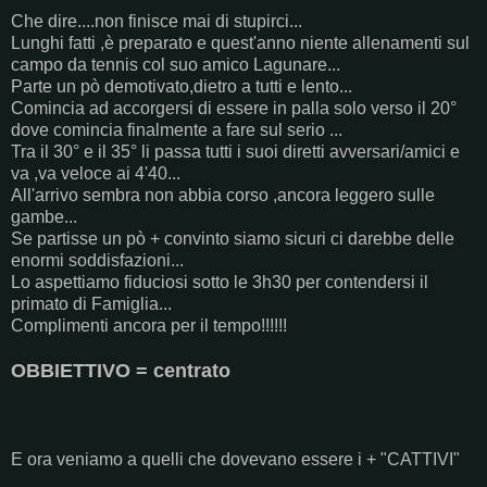
Che dire....non finisce mai di stupirci...
Lunghi fatti ,è preparato e quest'anno niente allenamenti sul
campo da tennis col suo amico Lagunare...
Parte un pò demotivato,dietro a tutti e lento...
Comincia ad accorgersi di essere in palla solo verso il 20°
dove comincia finalmente a fare sul serio ...
Tra il 30° e il 35° li passa tutti i suoi diretti avversari/amici e
va ,va veloce ai 4'40...
All'arrivo sembra non abbia corso ,ancora leggero sulle
gambe...
Se partisse un pò + convinto siamo sicuri ci darebbe delle
enormi soddisfazioni...
Lo aspettiamo fiduciosi sotto le 3h30 per contendersi il
primato di Famiglia...
Complimenti ancora per il tempo!!!!!!
OBBIETTIVO = centrato
E ora veniamo a quelli che dovevano essere i + "CATTIVI"