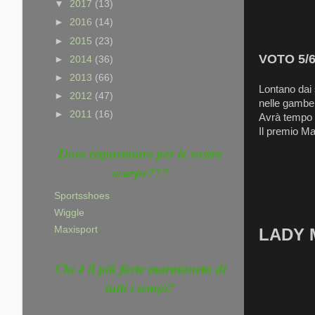
▼
2017
(13)
►
2016
(14)
►
2015
(23)
VOTO 5/
►
2014
(36)
►
2013
(66)
Lontano dai 
►
2012
(47)
nelle gambe.
►
2011
(16)
Avrà tempo di
Il premio Ma
Dove risparmiare per le vostre
scarpe???
Sportsshoes
Wiggle
Maxisport
LADY M
Chi è il più forte maratoneta di
tutti i tempi?