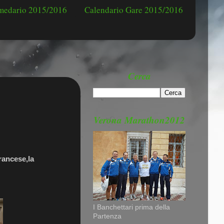
omedario 2015/2016
Calendario Gare 2015/2016
Cerca
Verona Marathon2012
rancese,la
I Banchettari prima della
Partenza