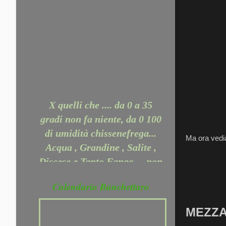
X quelli che .... da 0 a 35
gradi non fa niente, da 0 100
di umidità chissenefrega...
Acqua , Grandine , Salite ,
Ma ora vedi
Discese e Tanto Fango.... non
ci ferma nessuno.... Perchè
Puoi dire: non so giocare a
Calendario Banchettaro
calcio, a tennis, a rugby o a
poker . Non puoi dire che
MEZZA 
non sai correre. Dì, piuttosto,