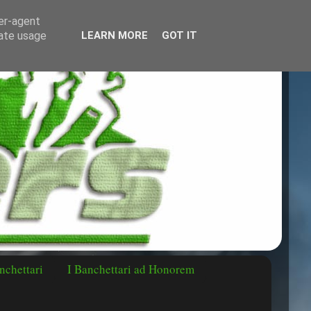
ser-agent
rate usage
LEARN MORE
GOT IT
nchettari
I Banchettari ad Honorem