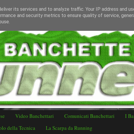
liver its services and to analyze traffic. Your IP address and u
rmance and security metrics to ensure quality of service, gene
buse.
ese
Video Banchettari
Comunicati Banchettari
I Ba
lo della Tecnica
La Scarpa da Running