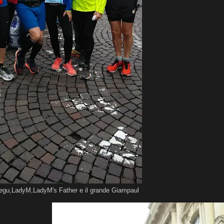
gu,LadyM,LadyM's Father e il grande Giampaul