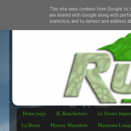
This site uses cookies from Google to de
are shared with Google along with perfo
statistics, and to detect and address a
Home page
IL Banchettaro
Le Nostre Impr
La Storia
History Marathon
Maratona L'ango