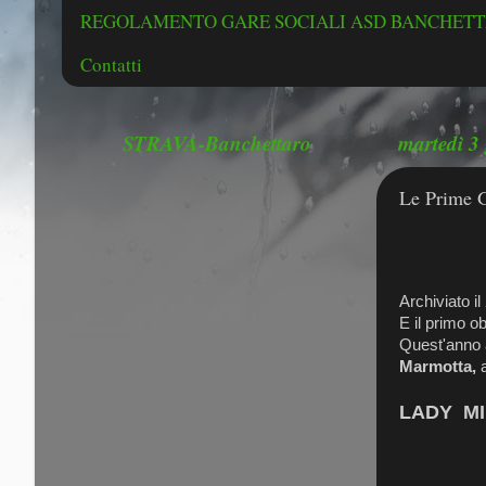
REGOLAMENTO GARE SOCIALI ASD BANCHETTE
Contatti
STRAVA-Banchettaro
martedì 3
Le Prime 
Le P
Archiviato i
E il primo ob
Quest'anno a
Marmotta,
a
LADY M