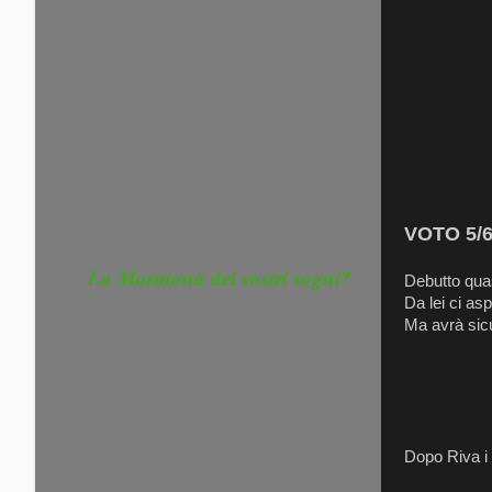
VOTO 5/6-
La Maratona dei vostri sogni?
Debutto quasi
Da lei ci as
Ma avrà sic
Dopo Riva i 