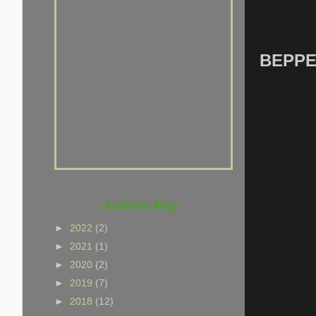
che non hai voglia di
provarci. Che sei un po'
pigro, che hai paura di far
BEPPE
fatica, ma NON che non sai
CORRERE ......
Archivio blog
►
2022
(2)
►
2021
(1)
►
2020
(2)
►
2019
(7)
►
2018
(12)