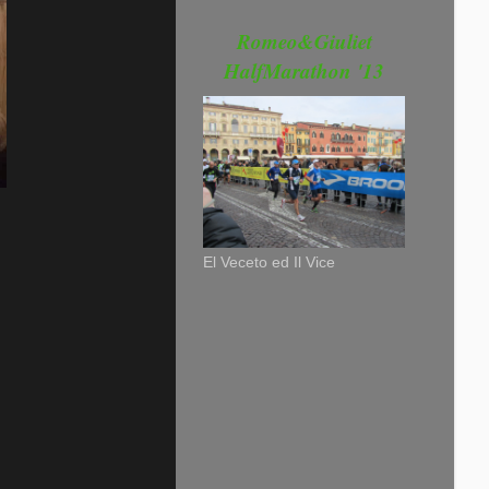
Romeo&Giuliet
HalfMarathon '13
El Veceto ed Il Vice