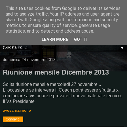
This site uses cookies from Google to deliver its services
and to analyze traffic. Your IP address and user-agent are
shared with Google along with performance and security
metrics to ensure quality of service, generate usage
statistics, and to detect and address abuse.
LEARN MORE
GOT IT
▼
domenica 24 novembre 2013
Riunione mensile Dicembre 2013
Solita riunione mensile mercoledì 27 novembre...
L' occasione se interverrà il Coach potrà essere sfruttata x
cominciare a visionare e provare il nuovo materiale tecnico.
Il Vs Presidente
avesani.simone
Condividi