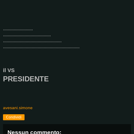
.........................
........................................
.................................................
................................................................
il VS
PRESIDENTE
avesani.simone
Condividi
Nessun commento: