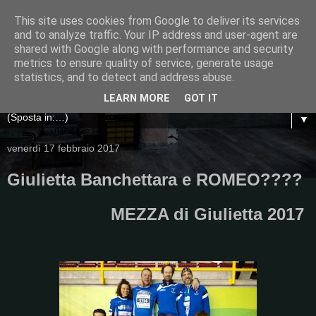
This site uses cookies from Google to deliver its services
and to analyze traffic. Your IP address and user-agent are
shared with Google along with performance and security
metrics to ensure quality of service, generate usage
statistics, and to detect and address abuse.
LEARN MORE
GOT IT
▼
venerdì 17 febbraio 2017
Giulietta Banchettara e ROMEO????
MEZZA di Giulietta 2017