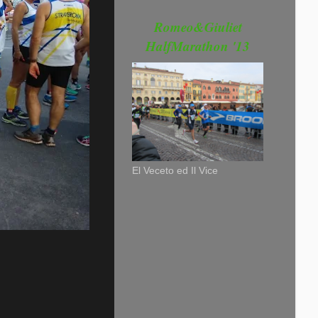
Romeo&Giuliet
HalfMarathon '13
El Veceto ed Il Vice