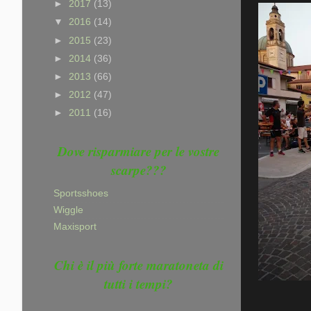
►
2017
(13)
▼
2016
(14)
►
2015
(23)
►
2014
(36)
►
2013
(66)
►
2012
(47)
►
2011
(16)
Dove risparmiare per le vostre
scarpe???
Sportsshoes
Wiggle
Maxisport
Chi è il più forte maratoneta di
tutti i tempi?