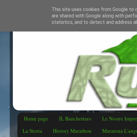
This site uses cookies from Google to de
are shared with Google along with perfo
statistics, and to detect and address a
Home page
IL Banchettaro
Le Nostre Impr
La Storia
History Marathon
Maratona L'ango