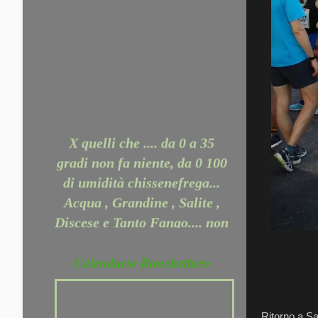
X quelli che .... da 0 a 35
gradi non fa niente, da 0 100
di umidità chissenefrega...
Acqua , Grandine , Salite ,
Discese e Tanto Fango.... non
ci ferma nessuno.... Perchè
Puoi dire: non so giocare a
Calendario Banchettaro
calcio, a tennis, a rugby o a
poker . Non puoi dire che
non sai correre. Dì, piuttosto,
Ritorno a Sa