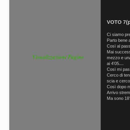
VOTO 7(p
Ci siamo prep
Parto bene a
Così al pass
Mai successo
Visualizzazioni Pagine
mezzo e una 
ai 4'05....
Così mi pass
Cerco di ten
scia e cerco 
Così dopo me
Arrivo strem
Ma sono 18° 