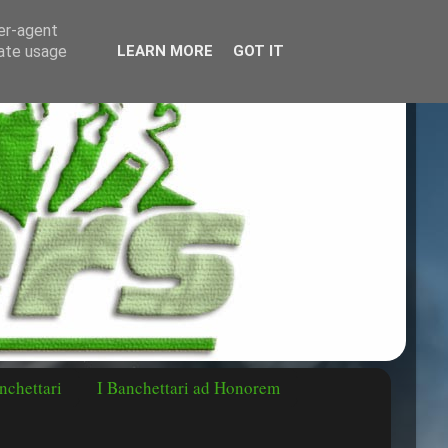
ser-agent
rate usage
LEARN MORE
GOT IT
nchettari
I Banchettari ad Honorem