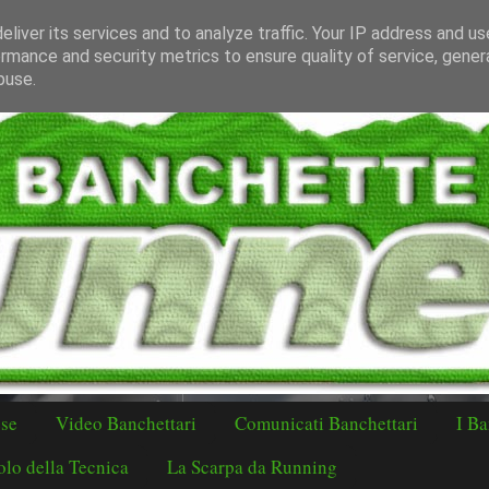
liver its services and to analyze traffic. Your IP address and u
rmance and security metrics to ensure quality of service, gene
buse.
ese
Video Banchettari
Comunicati Banchettari
I Ba
lo della Tecnica
La Scarpa da Running