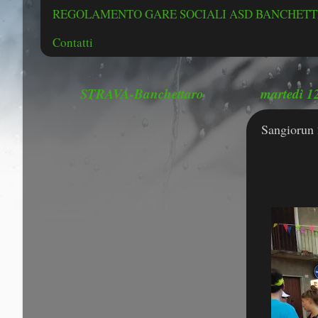
REGOLAMENTO GARE SOCIALI ASD BANCHETTE
Contatti
STRAVA-Banchettaro
martedì 1
Sangiorun 
Sang