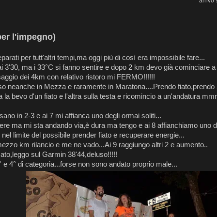
arrivo !
er l'impegno)
arati per tutt'altri tempi,ma oggi più di così era impossibile fare...
i 3'30, ma i 33°C si fanno sentire e dopo 2 km devo già cominciare a r
aggio dei 4km con relativo ristoro mi FERMO!!!!!!
 neanche in Mezza e raramente in Maratona....Prendo fiato,prendo 2 
la bevo d'un fiato e l'altra sulla testa e ricomincio a un'andatura mmm
ano in 2-3 e ai 7 mi affianca uno degli ormai soliti...
ere ma mi sta andando via,è dura ma tengo e ai 8 affianchiamo uno d
nel limite del possibile prender fiato e recuperare energie...
zzo km rilancio e me ne vado...Ai 9 raggiungo altri 2 e aumento..
ato,leggo sul Garmin 38'44,deluso!!!!!
e 4° di categoria...forse non sono andato proprio male...