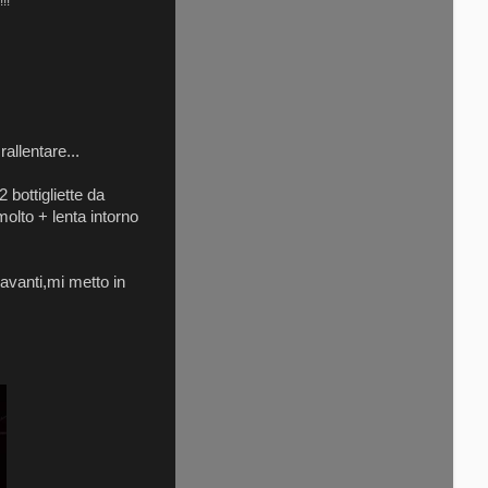
!!!
allentare...
bottigliette da
olto + lenta intorno
avanti,mi metto in