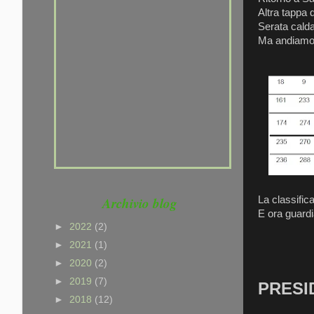
che non hai voglia di
Altra tappa 
provarci. Che sei un po'
Serata calda
pigro, che hai paura di far
Ma andiamo a
fatica, ma NON che non sai
CORRERE ......
Archivio blog
La classifica
E ora guardi
►
2022
(2)
►
2021
(1)
►
2020
(2)
►
2019
(7)
PRESI
►
2018
(12)