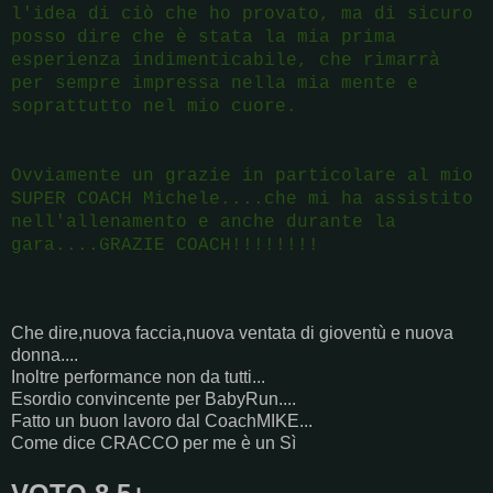
l'idea di ciò che ho provato, ma di sicuro
posso dire che è stata la mia prima
esperienza indimenticabile, che rimarrà
per sempre impressa nella mia mente e
soprattutto nel mio cuore.
Ovviamente un grazie in particolare al mio
SUPER COACH Michele....che mi ha assistito
nell'allenamento e anche durante la
gara....GRAZIE COACH!!!!!!!!
Che
dire,nuova faccia,nuova ventata di gioventù e nuova
donna....
Inoltre performance non da tutti...
Esordio convincente per BabyRun....
Fatto un buon lavoro dal CoachMIKE...
Come dice CRACCO per me è un Sì