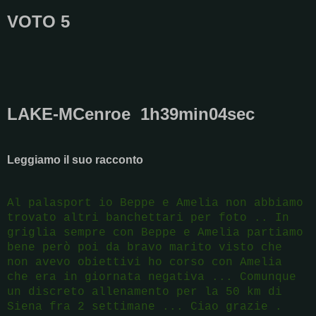
VOTO 5
LAKE-MCenroe 1h39min04sec
Leggiamo il suo racconto
Al palasport io Beppe e Amelia non abbiamo
trovato altri banchettari per foto .. In
griglia sempre con Beppe e Amelia partiamo
bene però poi da bravo marito visto che
non avevo obiettivi ho corso con Amelia
che era in giornata negativa ... Comunque
un discreto allenamento per la 50 km di
Siena fra 2 settimane ... Ciao grazie .