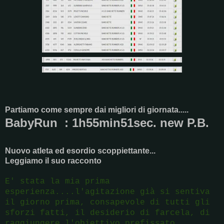
Partiamo come sempre dai migliori di giornata.....
BabyRun : 1h55min51sec. new P.B.
Nuovo atleta ed esordio scoppiettante...
Leggiamo il suo racconto
E' stata la mia prima
esperienza....l'agitazione già si sentiva
il giorno prima, consapevole di tutti gli
sforzi fatti, il desiderio di farcela, di
raggiungere l'obiettivo prefissato.