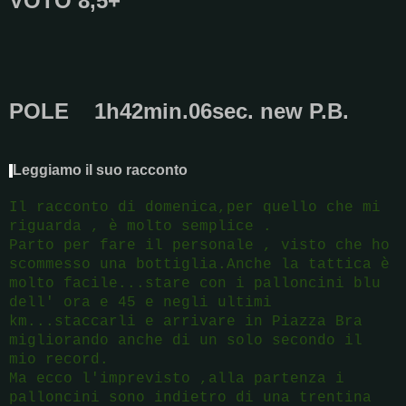
VOTO 8,5+
POLE 1h42min.06sec. new P.B.
Leggiamo il suo racconto
Il racconto di domenica,per quello che mi
riguarda , è molto semplice .
Parto per fare il personale , visto che ho
scommesso una bottiglia.Anche la tattica è
molto facile...stare con i palloncini blu
dell' ora e 45 e negli ultimi
km...staccarli e arrivare in Piazza Bra
migliorando anche di un solo secondo il
mio record.
Ma ecco l'imprevisto ,alla partenza i
palloncini sono indietro di una trentina