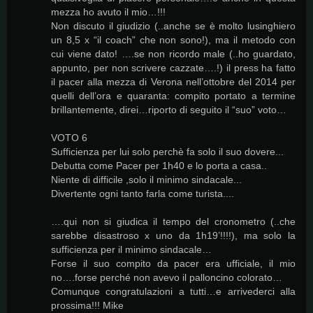
mezza ho avuto il mio…!!!
Non discuto il giudizio (..anche se è molto lusinghiero
un 8,5 x “il coach” che non sono!), ma il metodo con
cui viene dato! ….se non ricordo male (..ho guardato,
appunto, per non scrivere cazzate….!) il press ha fatto
il pacer alla mezza di Verona nell’ottobre del 2014 per
quelli dell’ora e quaranta: compito portato a termine
brillantemente, direi…riporto di seguito il “suo” voto…
VOTO 6
Sufficienza per lui solo perchè fa solo il suo dovere...
Debutta come Pacer per 1h40 e lo porta a casa..
Niente di difficile ,solo il minimo sindacale...
Divertente ogni tanto farla come turista....
….qui non si giudica il tempo del cronometro (..che
sarebbe disastroso x uno da 1h19’!!!!), ma solo la
sufficienza per il minimo sindacale…
Forse il suo compito da pacer era ufficiale, il mio
no….forse perché non avevo il palloncino colorato…
Comunque congratulazioni a tutti…e arrivederci alla
prossima!!! Mike