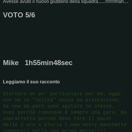
Avesse avuto il nuovo giubbino della squadra......!!!!!!!!mah....
VOTO 5/6
Mike 1h55min48sec
Leggiamo il suo racconto
Giornata un po’ particolare per me, oggi:
non ho la “solita” ansia da prestazione,
da new pb…però sono agitato lo stesso,
vuoi perché comunque è sempre una gara, ma
soprattutto perché devo fare il pacer
delle 2 ore a Gloria (…new entry banchette
runners!) nella sua prima mezza!!!!