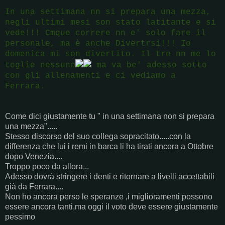
In una settimana nn si prepara una mezza,
negli ultimi mesi son stato latitante e si
vede!!! Cmque correre nn e' solo fare il
personale, ma è anche Divertrsi!!! Io
domenica mi son divertito. Il tre nn me lo
toglie nessuno
ma va be' adesso sotto
con gli allenamenti e ci vediamo a
Ferrara.
Come dici giustamente tu " in una settimana non si prepara
una mezza".....
Stesso discorso del suo collega sopracitato.....con la
differenza che lui i remi in barca li ha tirati ancora a Ottobre
dopo Venezia....
Troppo poco da allora...
Adesso dovrà stringere i denti e ritornare a livelli accettabili
già da Ferrara....
Non ho ancora perso le speranze ,i miglioramenti possono
essere ancora tanti,ma oggi il voto deve essere giustamente
pessimo