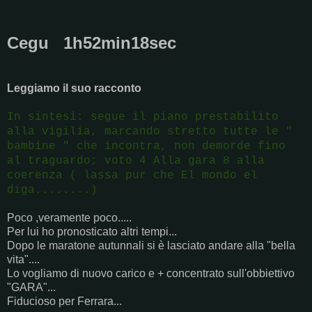
Cegu 1h52min18sec
Leggiamo il suo racconto
In sintesi: segue il piano prestabilito
alla vigilia, marcando stretto tutte le "
bambine " che incontra, non demorde fino
al traguardo; voto 4 Alla gara 8 alla
coerenza ( lassa pur che El mondo el
diga........)
Poco ,veramente poco.....
Per lui ho pronosticato altri tempi...
Dopo le maratone autunnali si è lasciato andare alla "bella
vita"....
Lo vogliamo di nuovo carico e + concentrato sull'obbiettivo
"GARA"...
Fiducioso per Ferrara...