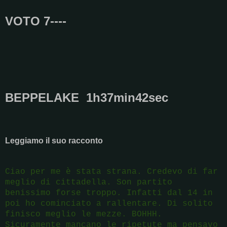
VOTO 7----
BEPPELAKE 1h37min42sec
Leggiamo il suo racconto
Ciao per me è stata strana. Credevo di far
meglio di cittadella. Son partito
benissimo forse troppo. Infatti dal 14 in
poi ho cominciato a rallentare. Di solito
finisco meglio le mezze. BOHHH.
Sicuramente mancano le ripetute ma pensavo