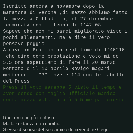
Iscritto ancora a novembre dopo la
maratona di Verona ,di mezzo abbiamo fatto
la mezza a Cittadella, il 27 dicembre
terminata con il tempo di 1'42"08. .
Sapevo che non mi sarei migliorato visto i
pochi allenamenti, ma a dire il vero
pensavo peggio.
Arrivo in Bra con un real time di 1'46"16
,che dire come prestazione e voto mi do
5.5 ora aspettiamo di fare il 20 marzo
Ferrara e il 10 aprile Rovigo magari
mettendo il "3" invece 1'4 con le tabelle
del Press.
Press il voto sarebbe 5 visto il tempo e
aver corso con maglia ufficiale manica
corta mezzo voto in più 5.5 me par giusto
Racconto un pò confuso...
Ma la sostanza non cambia...
Stesso discorso del suo amico di merendine Cegu....