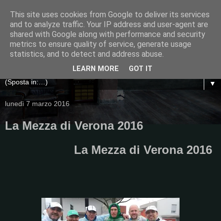
This site uses cookies from Google to deliver its services
and to analyze traffic. Your IP address and user-agent are
shared with Google along with performance and security
metrics to ensure quality of service, generate usage
statistics, and to detect and address abuse.
LEARN MORE
GOT IT
▼
lunedì 7 marzo 2016
La Mezza di Verona 2016
La Mezza di Verona 2016