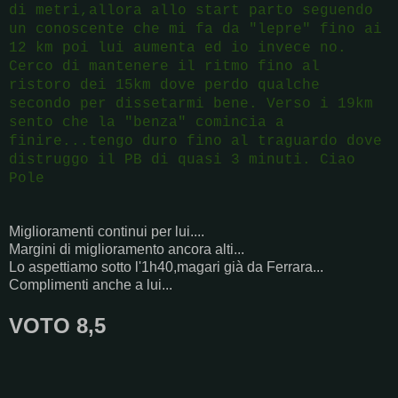
di metri,allora allo start parto seguendo
un conoscente che mi fa da "lepre" fino ai
12 km poi lui aumenta ed io invece no.
Cerco di mantenere il ritmo fino al
ristoro dei 15km dove perdo qualche
secondo per dissetarmi bene. Verso i 19km
sento che la "benza" comincia a
finire...tengo duro fino al traguardo dove
distruggo il PB di quasi 3 minuti. Ciao
Pole
Miglioramenti continui per lui....
Margini di miglioramento ancora alti...
Lo aspettiamo sotto l'1h40,magari già da Ferrara...
Complimenti anche a lui...
VOTO 8,5