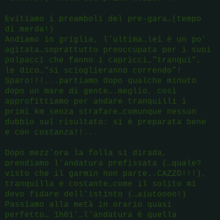
Evitiamo i preamboli del pre-gara…(tempo
di merda!)
Andiamo in griglia, l’ultima…lei è un po’
agitata…soprattutto preoccupata per i suoi
polpacci che fanno i capricci…”tranqui”,
le dico…”si scioglieranno correndo”!
Sparo!!!...partiamo dopo qualche minuto
dopo un mare di gente….meglio, così
approfittiamo per andare tranquilli i
primi km senza strafare…comunque nessun
dubbio sul risultato: si è preparata bene
e con costanza!!...
Dopo mezz’ora la folla si dirada,
prendiamo l’andatura prefissata (…quale?
visto che il garmin non parte..CAZZO!!!),
tranquilla e costante…come il solito mi
devo fidare dell’istinto (…aiutoooo!)
Passiamo alla metà in orario quasi
perfetto… 1h01’…l’andatura è quella