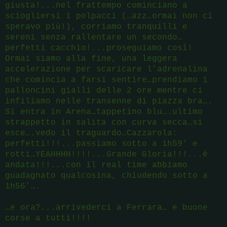
giusta!...nel frattempo cominciano a
sciogliersi i polpacci (…azz…ormai non ci
speravo più!), corriamo tranquilli e
sereni senza rallentare un secondo…
perfetti cacchio!...proseguiamo così!
Ormai siamo alla fine, una leggera
accelerazione per scaricare l’adrenalina
che comincia a farsi sentire…prendiamo i
palloncini gialli delle 2 ore mentre ci
infiliamo nelle transenne di piazza bra….
Si entra in Arena…tappetino blu….ultimo
strappetto in salita con curva secca…si
esce….vedo il traguardo…Cazzarola:
perfetti!!!...passiamo sotto a 1h59’ e
rotti…YEAHHHH!!!!...Grande Gloria!!!...è
andata!!!...con il real time abbiamo
guadagnato qualcosina, chiudendo sotto a
1h56’….
…e ora?...arrivederci a Ferrara… e buone
corse a tutti!!!!