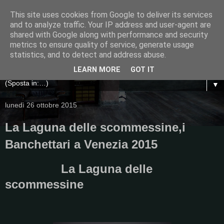
This site uses cookies from Google to deliver its services
and to analyze traffic. Your IP address and user-agent are
shared with Google along with performance and security
metrics to ensure quality of service, generate usage
statistics, and to detect and address abuse.
LEARN MORE
GOT IT
▼
lunedì 26 ottobre 2015
La Laguna delle scommessine,i
Banchettari a Venezia 2015
La Laguna delle
scommessine