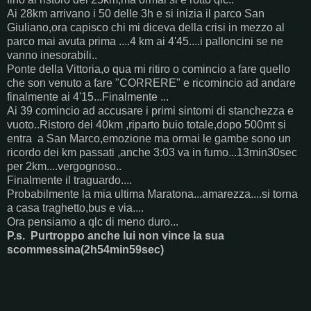
Ai 28km arrivano i 50 delle 3h e si inizia il parco San
Giuliano,ora capisco chi mi diceva della crisi in mezzo al
parco mai avuta prima ....4 km ai 4'45....i palloncini se ne
vanno inesorabili..
Ponte della Vittoria,o qua mi ritiro o comincio a fare quello
che son venuto a fare "CORRERE" e ricomincio ad andare
finalmente ai 4'15...Finalmente ...
Ai 39 comincio ad accusare i primi sintomi di stanchezza e
vuoto..Ristoro dei 40km ,riparto buio totale,dopo 500mt si
entra a San Marco,emozione ma ormai le gambe sono un
ricordo dei km passati ,anche 3:03 va in fumo...13min30sec
per 2km....vergognoso..
Finalmente il traguardo....
Probabilmente la mia ultima Maratona...amarezza....si torna
a casa traghetto,bus e via....
Ora pensiamo a qlc di meno duro...
P.s. Purtroppo anche lui non vince la sua
scommessina(2h54min59sec)