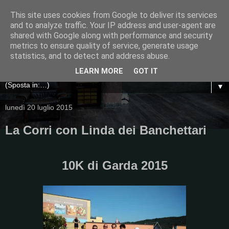
This site uses cookies from Google to deliver its services
and to analyze traffic. Your IP address and user-agent are
shared with Google along with performance and security
metrics to ensure quality of service, generate usage
statistics, and to detect and address abuse.
LEARN MORE
GOT IT
▼
lunedì 20 luglio 2015
La Corri con Linda dei Banchettari
10K di Garda 2015