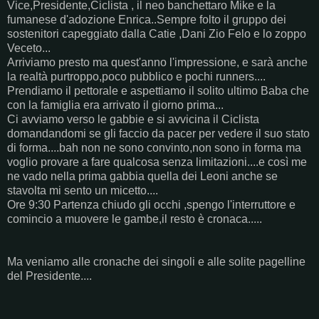
Vice,Presidente,Ciclista , il neo banchettaro Mike e la
fumanese d'adozione Enrica..Sempre folto il gruppo dei
sostenitori capeggiato dalla Catie ,Dani Zio Felo e lo zoppo
Veceto...
Arriviamo presto ma quest'anno l'impressione, e sarà anche
la realtà purtroppo,poco pubblico e pochi runners....
Prendiamo il pettorale e aspettiamo il solito ultimo Baba che
con la famiglia era arrivato il giorno prima...
Ci avviamo verso le gabbie e si avvicina il Ciclista
domandandomi se gli faccio da pacer per vedere il suo stato
di forma....bah non ne sono convinto,non sono in forma ma
voglio provare a fare qualcosa senza limitazioni....e così me
ne vado nella prima gabbia quella dei Leoni anche se
stavolta mi sento un micetto....
Ore 9:30 Partenza chiudo gli occhi ,spengo l'interruttore e
comincio a muovere le gambe,il resto è cronaca.....
Ma veniamo alle cronache dei singoli e alle solite pagelline
del Presidente....