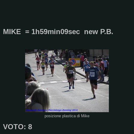
MIKE = 1h59min09sec new P.B.
posizione plastica di Mike
VOTO: 8