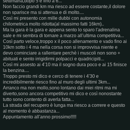
settimana,dopo 5 e fino a 6...
Non faccio grandi km ma riesco ad essere costante,il dolore
non sparisce ma si attenua e di molto....
Così mi presento con mille dubbi con autonomia
chilometrica molto ridotta(al massimo fatti 16km)..
Ma la gara è la gara e appena sento lo sparo l'adrenalina
sale e mi sembra di tornare a marzo all'ultima competitiva...
Così parto veloce,troppo x il poco allenamento e vado fino ai
10km sotto i 4 ma nella corsa non si improvvisa niente e
devo cominciare a rallentare perchè i muscoli non sono +
abituati e sento irrigidirmi polpacci e quadricipiti...
Così mi assesto ai 4'10 ma il sogno dura poco e ai 15 finisce
la benzina....
Troppo presto mi dico e cerco di tenere i 4'30 e
incredibilmente riesco fino al muro degli ultimi 3km...
Arranco ma non mollo,sono lontano dai miei ritmi ma mi
diverto,sono ancora competitivo mi dico e così nonostante
tutto sono contento di averla fatta...
La strada del recupero è lunga ma riesco a correre e questo
al momento è abbastanza...
Appuntamento all'anno prossimo!!!!!