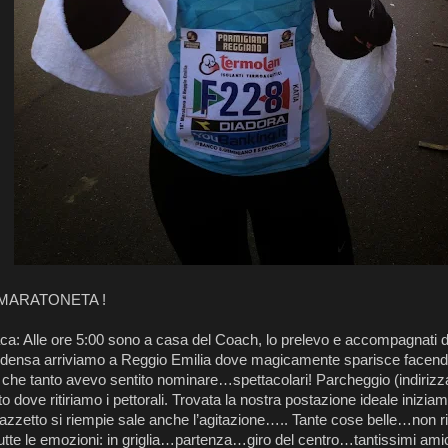
e MARATONETA !
ca: Alle ore 5:00 sono a casa del Coach, lo prelevo e accompagnati 
densa arriviamo a Reggio Emilia dove magicamente sparisce facend
 che tanto avevo sentito nominare…spettacolari! Parcheggio (indiriz
o dove ritiriamo i pettorali. Trovata la nostra postazione ideale iniziamo 
lazzetto si riempie sale anche l’agitazione….. Tante cose belle…non 
utte le emozioni: in griglia…partenza…giro del centro…tantissimi ami