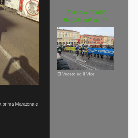
Romeo&Giuliet
HalfMarathon '13
El Veceto ed Il Vice
lla prima Maratona e