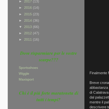
►
2017
(13)
►
2016
(14)
►
2015
(23)
►
2014
(36)
▼
2013
(66)
►
2012
(47)
►
2011
(16)
Dove risparmiare per le vostre
scarpe???
Sportsshoes
Finalment
Wiggle
Maxisport
Breve crona
abbastanza 
Chi è il più forte maratoneta di
di Calatrava
dal palazzett
tutti i tempi?
mentre il pa
descrivere t