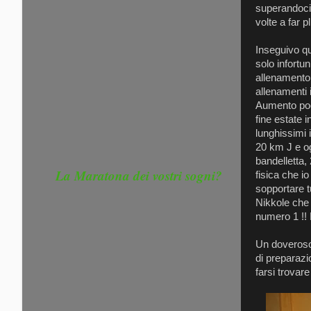
superandoci
volte a far
Inseguivo qu
solo infortu
allenamento a
allenamenti i
Aumento poch
fine estate 
lunghissimi 
20 km J e og
bandelletta,
La Maratona dei vostri sogni?
fisica che i
sopportare t
Nikkole che 
numero 1 !! E
Un doveroso 
di preparaz
farsi trovar