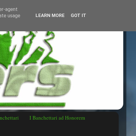
ser-agent
rate usage
LEARN MORE
GOT IT
nchettari
I Banchettari ad Honorem