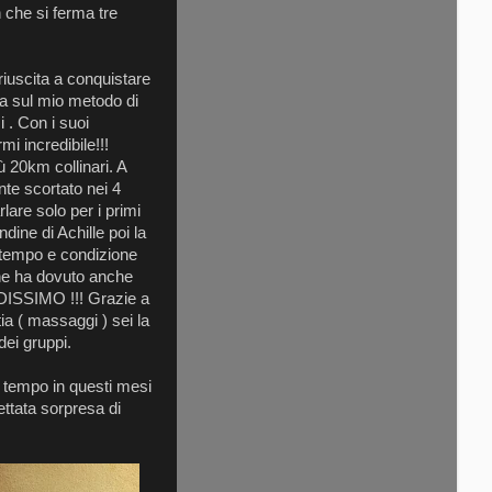
che si ferma tre
riuscita a conquistare
rma sul mio metodo di
i . Con i suoi
mi incredibile!!!
 20km collinari. A
nte scortato nei 4
lare solo per i primi
dine di Achille poi la
un tempo e condizione
che ha dovuto anche
NDISSIMO !!! Grazie a
ia ( massaggi ) sei la
 dei gruppi.
 tempo in questi mesi
ttata sorpresa di