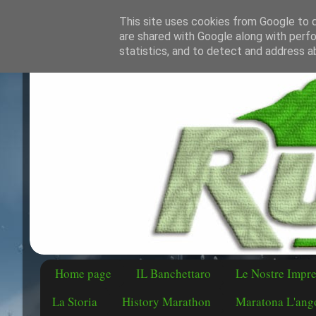
This site uses cookies from Google to de
are shared with Google along with perfo
statistics, and to detect and address a
Home page
IL Banchettaro
Le Nostre Impr
La Storia
History Marathon
Maratona L'ango