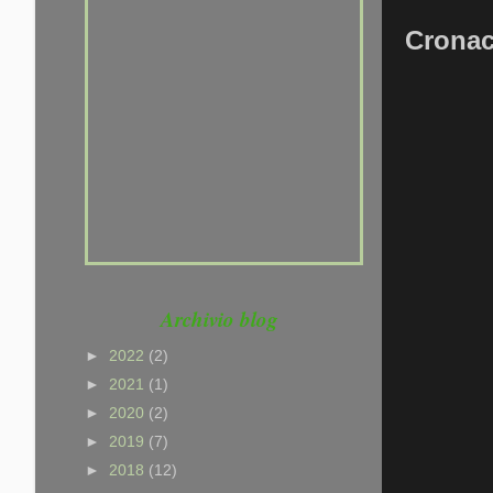
provarci. Che sei un po'
pigro, che hai paura di far
Cronac
fatica, ma NON che non sai
CORRERE ......
Archivio blog
►
2022
(2)
►
2021
(1)
►
2020
(2)
►
2019
(7)
►
2018
(12)