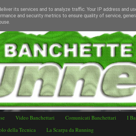
liver its services and to analyze traffic. Your IP address and u
rmance and security metrics to ensure quality of service, gene
buse.
ese
Video Banchettari
Comunicati Banchettari
I Ba
lo della Tecnica
La Scarpa da Running