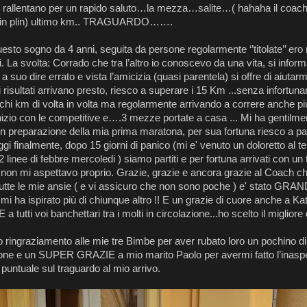
 rallentano per un rapido saluto…la mezza…salite…( hahaha il coach 
 plin plin) ultimo km.. TRAGUARDO…….
esto sogno da 4 anni, seguita da persone regolarmente ‘’titolate’’ ero 
ni. La svolta: Corrado che tra l’altro io conoscevo da una vita, si info
 suo dire errato e vista l’amicizia (quasi parentela) si offre di aiutarm
 risultati arrivano presto, riesco a superare i 15 Km ...senza infortunar
i km di volta in volta ma regolarmente arrivando a correre anche più
inizio con le competitive e….3 mezze portate a casa ... Mi ha gentilme
in preparazione della mia prima maratona, per sua fortuna riesco a par
gi finalmente, dopo 15 giorni di panico (mi e' venuto un doloretto al ten
 2 linee di febbre mercoledi ) siamo partiti e per fortuna arrivati con 
o non mi aspettavo proprio. Grazie, grazie e ancora grazie al Coach 
utte le mie ansie ( e vi assicuro che non sono poche ) e' stato GRA
mi ha ispirato più di chiunque altro !! E un grazie di cuore anche a Kat
 a tutti voi banchettari tra i molti in circolazione...ho scelto il migliore
ringraziamento alle mie tre Bimbe per aver rubato loro un pochino di
ione e un SUPER GRAZIE a mio marito Paolo per avermi fatto l’inaspe
e puntuale sul traguardo al mio arrivo.