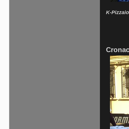
K-Pizzaio
Cronac