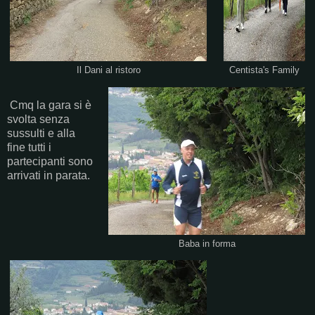
Il Dani al ristoro
Centista's Family
Cmq la gara si è
svolta senza
sussulti e alla
fine tutti i
partecipanti sono
arrivati in parata.
Baba in forma