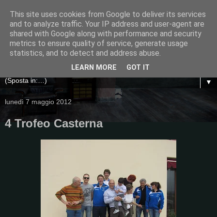
This site uses cookies from Google to deliver its services
and to analyze traffic. Your IP address and user-agent are
shared with Google along with performance and security
metrics to ensure quality of service, generate usage
statistics, and to detect and address abuse.
LEARN MORE
GOT IT
▼
lunedì 7 maggio 2012
4 Trofeo Casterna