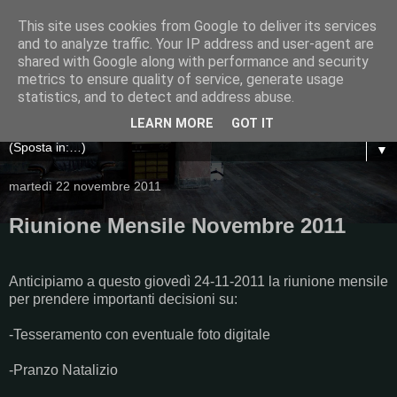
This site uses cookies from Google to deliver its services
and to analyze traffic. Your IP address and user-agent are
shared with Google along with performance and security
metrics to ensure quality of service, generate usage
statistics, and to detect and address abuse.
LEARN MORE
GOT IT
▼
martedì 22 novembre 2011
Riunione Mensile Novembre 2011
Anticipiamo a questo giovedì 24-11-2011 la riunione mensile
per prendere importanti decisioni su:
-Tesseramento con eventuale foto digitale
-Pranzo Natalizio