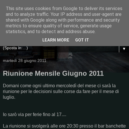
This site uses cookies from Google to deliver its services
and to analyze traffic. Your IP address and user-agent are
shared with Google along with performance and security
metrics to ensure quality of service, generate usage
statistics, and to detect and address abuse.
LEARN MORE
GOT IT
▼
martedì 28 giugno 2011
Riunione Mensile Giugno 2011
Domani come ogni ultimo mercoledì del mese ci sarà la
riunione per le decisioni sulle corse da fare per il mese di
luglio.
Io sarò via per ferie fino al 17....
La riunione si svolgerà alle ore 20:30 presso il bar banchette