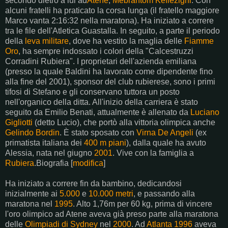
secondo dietro a lui ad
Atene
,
Mebrahtom Keflezighi
. Con
alcuni fratelli ha praticato la corsa lunga (il fratello maggiore
Marco vanta 2:16:32 nella maratona). Ha iniziato a correre
tra le file dell'Atletica Guastalla. In seguito, a parte il periodo
della
leva militare
, dove ha vestito la maglia delle
Fiamme
Oro
, ha sempre indossato i colori della "Calcestruzzi
Corradini Rubiera". I proprietari dell'azienda emiliana
(presso la quale Baldini ha lavorato come dipendente fino
alla fine del 2001), sponsor del club rubierese, sono i primi
tifosi di Stefano e gli conservano tuttora un posto
nell'organico della ditta. All'inizio della carriera è stato
seguito da Emilio Benati, attualmente è allenato da
Luciano
Gigliotti
(detto Lucio), che portò alla vittoria olimpica anche
Gelindo Bordin
. È stato sposato con
Virna De Angeli
(ex
primatista italiana dei
400 m piani
), dalla quale ha avuto
Alessia, nata nel giugno
2001
. Vive con la famiglia a
Rubiera
.Biografia [
modifica
]
Ha iniziato a correre fin da bambino, dedicandosi
inizialmente ai
5.000
e
10.000 metri
, e passando alla
maratona nel
1995
. Alto 1,76m per 60 kg, prima di vincere
l'oro olimpico ad Atene aveva già preso parte alla maratona
delle
Olimpiadi di Sydney
nel
2000
. Ad
Atlanta 1996
aveva