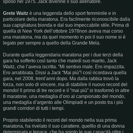
sposò nel 1975. Jack divenne il suo allenatore.
Grete Waitz
è una leggenda dello sport femminile e in
particolare della maratona. Era facilmente riconoscibile dalla
sua capigliatura bionda e dal suo impeccabile stile. Prima di
quella di New York dell’ottobre 1978non aveva mai corso
una maratona, ma da quel momento in poi il suo nome si è
legato per sempre a quello della Grande Mela.
Durante quella leggendaria maratona per i due terzi della
gara ha sofferto così tanto che maledì suo marito, Jack
Waitz, che l’aveva iscritta. “Mi sentivo male. Ero impazzita.
Ero arrabbiata. Dissi a Jack “Mai più”! così ricordava quella
gara, nel 2008, trent’anni dopo. Ma dalla rabbia trovò la
forza, non solo di vincere, ma di stabilire il nuovo record del
mondo! Il primo di tre record e il “mai più” si trasformò in altre
8 maratone, una medaglia d’oro al campionato del mondo,
una medaglia d’argento alle Olimpiadi e un posto tra i più
grandi corridori di tutti i tempi.
Proprio stabilendo il record del mondo nella sua prima
maratona, ha rivelato il suo carattere, quelllo di una donna
determinata e tenace, che ha spinto le sue capacità oltre i