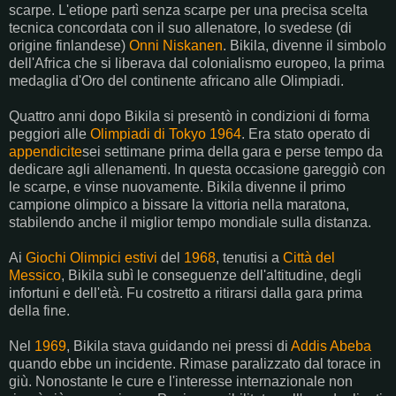
scarpe. L'etiope partì senza scarpe per una precisa scelta
tecnica concordata con il suo allenatore, lo svedese (di
origine finlandese)
Onni Niskanen
. Bikila, divenne il simbolo
dell'Africa che si liberava dal colonialismo europeo, la prima
medaglia d'Oro del continente africano alle Olimpiadi.
Quattro anni dopo Bikila si presentò in condizioni di forma
peggiori alle
Olimpiadi di Tokyo 1964
. Era stato operato di
appendicite
sei settimane prima della gara e perse tempo da
dedicare agli allenamenti. In questa occasione gareggiò con
le scarpe, e vinse nuovamente. Bikila divenne il primo
campione olimpico a bissare la vittoria nella maratona,
stabilendo anche il miglior tempo mondiale sulla distanza.
Ai
Giochi Olimpici estivi
del
1968
, tenutisi a
Città del
Messico
, Bikila subì le conseguenze dell'altitudine, degli
infortuni e dell'età. Fu costretto a ritirarsi dalla gara prima
della fine.
Nel
1969
, Bikila stava guidando nei pressi di
Addis Abeba
quando ebbe un incidente. Rimase paralizzato dal torace in
giù. Nonostante le cure e l'interesse internazionale non