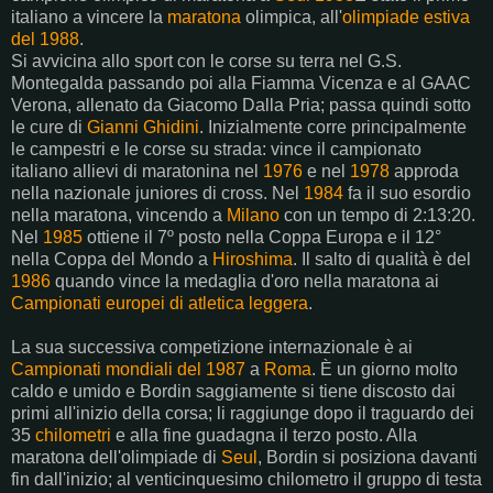
italiano a vincere la
maratona
olimpica, all'
olimpiade estiva
del 1988
.
Si avvicina allo sport con le corse su terra nel G.S.
Montegalda passando poi alla Fiamma Vicenza e al GAAC
Verona, allenato da Giacomo Dalla Pria; passa quindi sotto
le cure di
Gianni Ghidini
. Inizialmente corre principalmente
le campestri e le corse su strada: vince il campionato
italiano allievi di maratonina nel
1976
e nel
1978
approda
nella nazionale juniores di cross. Nel
1984
fa il suo esordio
nella maratona, vincendo a
Milano
con un tempo di 2:13:20.
Nel
1985
ottiene il 7º posto nella Coppa Europa e il 12°
nella Coppa del Mondo a
Hiroshima
. Il salto di qualità è del
1986
quando vince la medaglia d'oro nella maratona ai
Campionati europei di atletica leggera
.
La sua successiva competizione internazionale è ai
Campionati mondiali del 1987
a
Roma
. È un giorno molto
caldo e umido e Bordin saggiamente si tiene discosto dai
primi all'inizio della corsa; li raggiunge dopo il traguardo dei
35
chilometri
e alla fine guadagna il terzo posto. Alla
maratona dell'olimpiade di
Seul
, Bordin si posiziona davanti
fin dall'inizio; al venticinquesimo chilometro il gruppo di testa