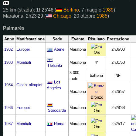
25 km (strada): 1h25'46 (
Berlino
, 7 maggio
1989
)
Maratona: 2h23'29 (
Chicago
, 20 ottobre
1985
)
Palmarès
Anno
Manifestazione
Sede
Evento
Risultato
Prestazione
1982
Europei
Atene
Maratona
2h36'03
Oro
1983
Mondiali
Maratona
4ª
2h31'50
Helsinki
3.000
batteria
NF
metri
Los
1984
Giochi olimpici
Angeles
Maratona
2h26'57
Bronzo
1986
Europei
Maratona
2h28'38
Stoccarda
Oro
1987
Mondiali
Roma
Maratona
2h25'17
Oro