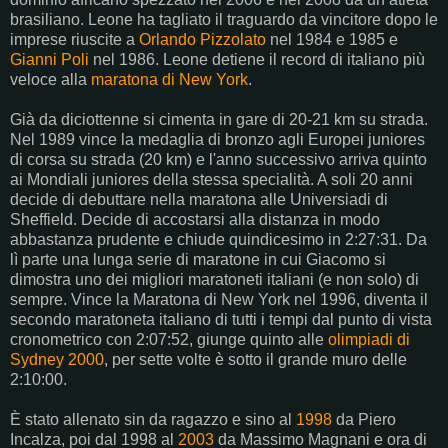
brasiliano. Leone ha tagliato il traguardo da vincitore dopo le
imprese riuscite a
Orlando Pizzolato
nel 1984 e 1985 e
Gianni Poli
nel 1986. Leone detiene il record di italiano più
veloce alla
maratona di New York
.
Già da diciottenne si cimenta in gare di 20-21 km su strada.
Nel 1989 vince la medaglia di bronzo agli Europei juniores
di corsa su strada (20 km) e l'anno successivo arriva quinto
ai Mondiali juniores della stessa specialità. A soli 20 anni
decide di debuttare nella maratona alle Universiadi di
Sheffield. Decide di accostarsi alla distanza in modo
abbastanza prudente e chiude quindicesimo in 2:27:31. Da
lì parte una lunga serie di maratone in cui Giacomo si
dimostra uno dei migliori maratoneti italiani (e non solo) di
sempre. Vince la Maratona di New York nel 1996, diventa il
secondo maratoneta italiano di tutti i tempi dal punto di vista
cronometrico con 2:07:52, giunge quinto alle
olimpiadi di
Sydney 2000
, per sette volte è sotto il grande muro delle
2:10:00.
È stato allenato sin da ragazzo e sino al
1998
da Piero
Incalza, poi dal 1998 al
2003
da Massimo Magnani e ora di