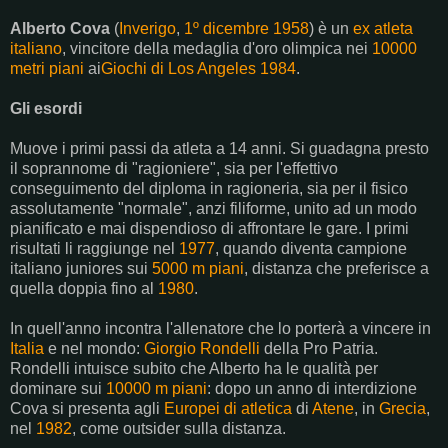
Alberto Cova
(
Inverigo
,
1º dicembre
1958
) è un
ex atleta
italiano
, vincitore della medaglia d'oro olimpica nei
10000
metri piani
ai
Giochi di Los Angeles 1984
.
Gli esordi
Muove i primi passi da atleta a 14 anni. Si guadagna presto
il soprannome di "ragioniere", sia per l'effettivo
conseguimento del diploma in ragioneria, sia per il fisico
assolutamente "normale", anzi filiforme, unito ad un modo
pianificato e mai dispendioso di affrontare le gare. I primi
risultati li raggiunge nel
1977
, quando diventa campione
italiano juniores sui
5000 m piani
, distanza che preferisce a
quella doppia fino al
1980
.
In quell'anno incontra l'allenatore che lo porterà a vincere in
Italia
e nel mondo:
Giorgio Rondelli
della Pro Patria.
Rondelli intuisce subito che Alberto ha le qualità per
dominare sui
10000 m piani
: dopo un anno di interdizione
Cova si presenta agli
Europei di atletica
di
Atene
, in
Grecia
,
nel
1982
, come outsider sulla distanza.