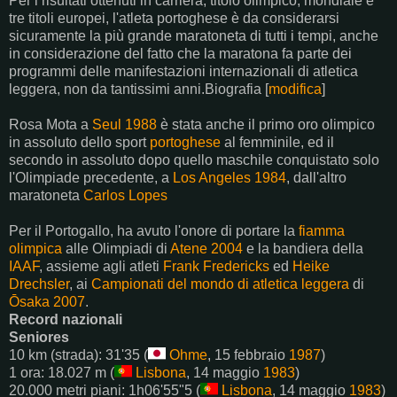
Per i risultati ottenuti in carriera, titolo olimpico, mondiale e
tre titoli europei, l'atleta portoghese è da considerarsi
sicuramente la più grande maratoneta di tutti i tempi, anche
in considerazione del fatto che la maratona fa parte dei
programmi delle manifestazioni internazionali di atletica
leggera, non da tantissimi anni.Biografia [
modifica
]
Rosa Mota a
Seul 1988
è stata anche il primo oro olimpico
in assoluto dello sport
portoghese
al femminile, ed il
secondo in assoluto dopo quello maschile conquistato solo
l'Olimpiade precedente, a
Los Angeles 1984
, dall'altro
maratoneta
Carlos Lopes
Per il Portogallo, ha avuto l'onore di portare la
fiamma
olimpica
alle Olimpiadi di
Atene 2004
e la bandiera della
IAAF
, assieme agli atleti
Frank Fredericks
ed
Heike
Drechsler
, ai
Campionati del mondo di atletica leggera
di
Ōsaka 2007
.
Record nazionali
Seniores
10 km (strada): 31'35 (
Ohme
, 15 febbraio
1987
)
1 ora: 18.027 m (
Lisbona
, 14 maggio
1983
)
20.000 metri piani: 1h06'55"5 (
Lisbona
, 14 maggio
1983
)