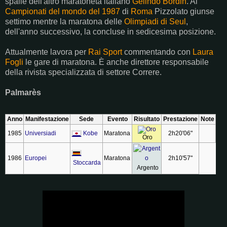
spalle dell'altro maratoneta italiano
Gelindo Bordin
. Ai
Campionati del mondo del 1987
di
Roma
Pizzolato giunse
settimo mentre la maratona delle
Olimpiadi di Seul
,
dell'anno successivo, la concluse in sedicesima posizione.
Attualmente lavora per
Rai Sport
commentando con
Laura
Fogli
le gare di maratona. È anche direttore responsabile
della rivista specializzata di settore Correre.
Palmarès
Anno
Manifestazione
Sede
Evento
Risultato
Prestazione
Note
1985
Universiadi
Kobe
Maratona
2h20'06"
Oro
1986
Europei
Maratona
2h10'57"
Stoccarda
Argento