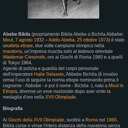
Abebe Bikila
(propriamente Bikila Abebe o Bichila Abbebe;
Mout
,
7 agosto
1932
–
Addis Abeba
,
25 ottobre
1973
) è stato
un
atleta
etiope
, due volte campione olimpico nella
maratona
, un'impresa riuscita solo al tedesco orientale
Waldemar Cierpinski
, oro ai Giochi di Roma 1960 e a quelli
di Tokyo 1964.
Agente di polizia e guardia del corpo personale
dell'imperatore
Haile Selassie
, Abbebe Bichila (è invalso
ormai l'uso di seguire la norma etiope nominando prima il
cognome - Abbebe - e poi il nome - Bichila -), nato a
Mout
in
Etiopia
, divenne un eroe nazionale dopo aver vinto la
medaglia d'oro nella
XVII Olimpiade
.
Biografia
Ai
Giochi della XVII Olimpiade
, svoltisi a
Roma
nel
1960
,
Bikila corse e vinse l'intera distanza della maratona senza