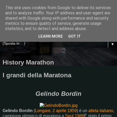
This site uses cookies from Google to deliver its services
and to analyze traffic. Your IP address and user-agent are
shared with Google along with performance and security
metrics to ensure quality of service, generate usage
statistics, and to detect and address abuse.
LEARN MORE
GOT IT
▼
History Marathon
I grandi della Maratona
Gelindo Bordin
Gelindo Bordin
(
Longare
,
2 aprile
1959
) è un
atleta
italiano
,
campione olimpico di maratona a
Seul 1988
È stato il primo