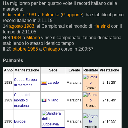
Ha migliorato per ben quattro volte il record italiano della
maratona:
6
dicembre
1981
a
Fukuoka
(
Giappone
), ha stabilito il primo
record italiano in 2:11.19
14
agosto
1983
, ai Campionati del mondo di
Helsinki
con il
tempo di 2:11.05
Nel
1984
a
Milano
vinse il campionato italiano di maratona
stabilendo lo stesso identico tempo
Il 20
ottobre
1985
a
Chicago
corse in 2:09:57
Palmarès
Anno
Manifestazione
Sede
Evento
Risultato
Prestazione
Coppa Europa
1983
Laredo
Maratona
2h12'28"
di maratona
Bronzo
Coppa del
1989
mondo di
Milano
Maratona
2h10'49"
maratona
Bronzo
1990
Europei
Maratona
2h14'55"
Argento