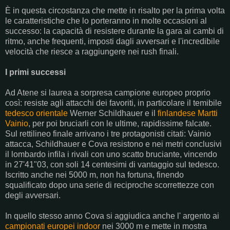
È in questa circostanza che mette in risalto per la prima volta
le caratteristiche che lo porteranno in molte occasioni al
successo: la capacità di resistere durante la gara ai cambi di
ritmo, anche frequenti, imposti dagli avversari e l'incredibile
velocità che riesce a raggiungere nei rush finali.
I primi successi
Ad Atene si laurea a sorpresa campione europeo proprio
così: resiste agli attacchi dei favoriti, in particolare il temibile
tedesco orientale
Werner Schildhauer e il
finlandese
Martti
Vainio
, per poi bruciarli con le ultime, rapidissime falcate.
Sul rettilineo finale arrivano i tre protagonisti citati: Vainio
attacca, Schildhauer e Cova resistono e nei metri conclusivi
il lombardo infila i rivali con uno scatto bruciante, vincendo
in 27'41"03, con soli 14 centesimi di vantaggio sul tedesco.
Iscritto anche nei 5000 m, non ha fortuna, finendo
squalificato dopo una serie di reciproche scorrettezze con
degli avversari.
In quello stesso anno Cova si aggiudica anche l' argento ai
campionati europei indoor
nei 3000 m e mette in mostra