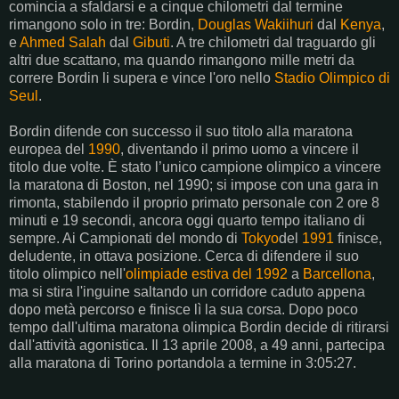
comincia a sfaldarsi e a cinque chilometri dal termine
rimangono solo in tre: Bordin,
Douglas Wakiihuri
dal
Kenya
,
e
Ahmed Salah
dal
Gibuti
. A tre chilometri dal traguardo gli
altri due scattano, ma quando rimangono mille metri da
correre Bordin li supera e vince l'oro nello
Stadio Olimpico di
Seul
.
Bordin difende con successo il suo titolo alla maratona
europea del
1990
, diventando il primo uomo a vincere il
titolo due volte. È stato l’unico campione olimpico a vincere
la maratona di Boston, nel 1990; si impose con una gara in
rimonta, stabilendo il proprio primato personale con 2 ore 8
minuti e 19 secondi, ancora oggi quarto tempo italiano di
sempre. Ai Campionati del mondo di
Tokyo
del
1991
finisce,
deludente, in ottava posizione. Cerca di difendere il suo
titolo olimpico nell'
olimpiade estiva del 1992
a
Barcellona
,
ma si stira l'inguine saltando un corridore caduto appena
dopo metà percorso e finisce lì la sua corsa. Dopo poco
tempo dall'ultima maratona olimpica Bordin decide di ritirarsi
dall'attività agonistica. Il 13 aprile 2008, a 49 anni, partecipa
alla maratona di Torino portandola a termine in 3:05:27.