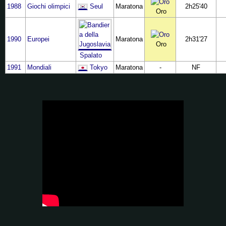
1988
Giochi olimpici
Seul
Maratona
2h25'40
Oro
1990
Europei
Maratona
2h31'27
Oro
Spalato
1991
Mondiali
Tokyo
Maratona
-
NF