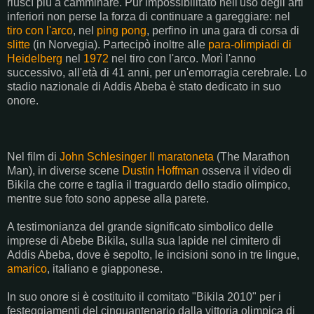
riuscì più a camminare. Pur impossibilitato nell'uso degli arti
inferiori non perse la forza di continuare a gareggiare: nel
tiro con l'arco
, nel
ping pong
, perfino in una gara di corsa di
slitte
(in Norvegia). Partecipò inoltre alle
para-olimpiadi di
Heidelberg
nel
1972
nel tiro con l'arco. Morì l'anno
successivo, all'età di 41 anni, per un'emorragia cerebrale. Lo
stadio nazionale di Addis Abeba è stato dedicato in suo
onore.
Nel film di
John Schlesinger
Il maratoneta
(The Marathon
Man), in diverse scene
Dustin Hoffman
osserva il video di
Bikila che corre e taglia il traguardo dello stadio olimpico,
mentre sue foto sono appese alla parete.
A testimonianza del grande significato simbolico delle
imprese di Abebe Bikila, sulla sua lapide nel cimitero di
Addis Abeba, dove è sepolto, le incisioni sono in tre lingue,
amarico
, italiano e giapponese.
In suo onore si è costituito il comitato "Bikila 2010" per i
festeggiamenti del cinquantenario dalla vittoria olimpica di