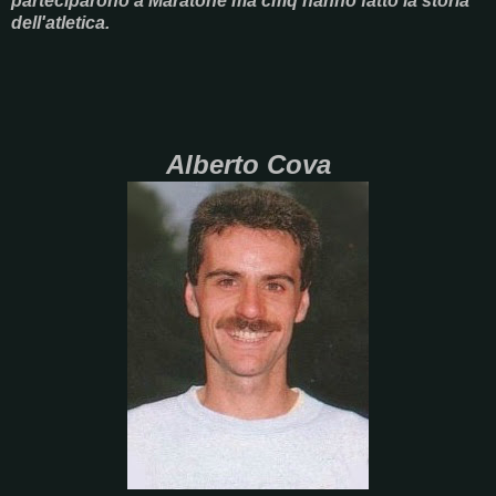
parteciparono a Maratone ma cmq hanno fatto la storia
dell'atletica.
Alberto Cova